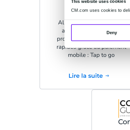
This website uses cookies
AH to go
CM.com uses cookies to deliv
Albert Heijn surpasse les
attentes des clients en
Deny
proposant des achats plus
rapides grâce au paiement
mobile : Tap to go
Lire la suite
Co