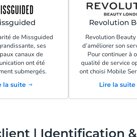
issguided
Revolution 
arité de Missguided
Revolution Beauty
grandissante, ses
d’améliorer son serv
ipaux canaux de
Pour continuer à o
nication ont été
qualité de service op
ment submergés.
ont choisi Mobile Ser
re la suite
Lire la suite
lient | Identification 