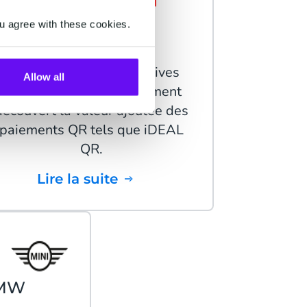
KWF, STB &
u agree with these cookies.
Nierstichting
Les organisations caritatives
Allow all
néerlandaises ont également
découvert la valeur ajoutée des
paiements QR tels que iDEAL
QR.
Lire la suite
BMW