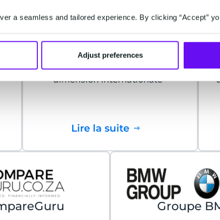
Sushi Shop
er a seamless and tailored experience. By clicking “Accept” yo
"Nous avons choisi CM.com car
nous savions qu’ils proposent
Adjust preferences
une solution fiable avec une
dimension internationale"
Lire la suite
mpareGuru
Groupe 