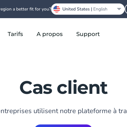
region a better fit for you?
United States |
English
Tarifs
A propos
Support
Cas client
ntreprises utilisent notre plateforme à tr