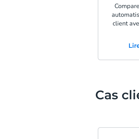
CompareG
automati
client av
Li
Cas cl