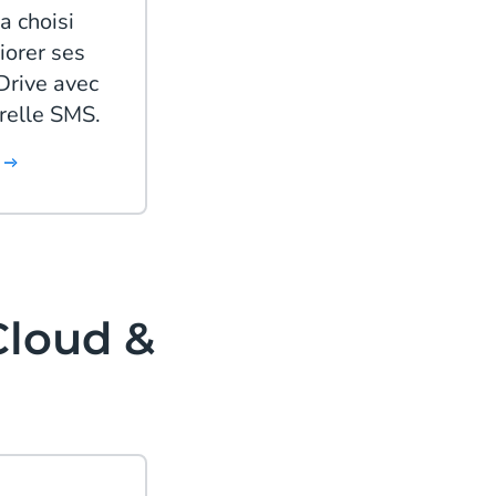
 choisi
orer ses
Drive avec
erelle SMS.
Cloud &