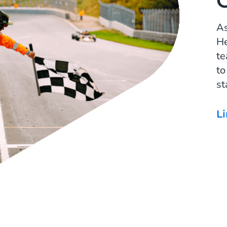
As
He
te
to
st
L