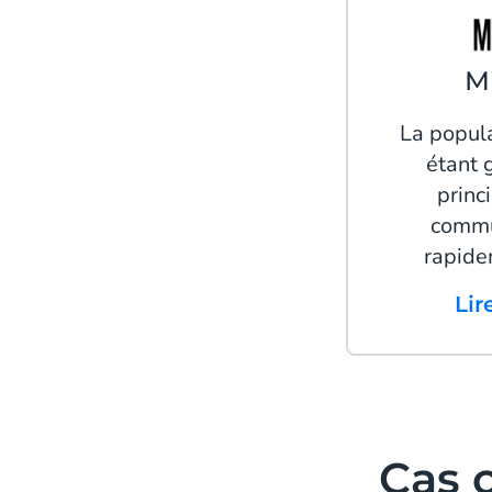
M
La popul
étant 
princ
commu
rapide
Li
Cas c