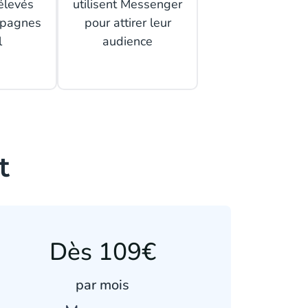
élevés
utilisent Messenger
mpagnes
pour attirer leur
l
audience
t
Dès 109€
par mois