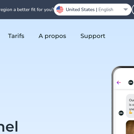
region a better fit for you?
United States |
English
Tarifs
A propos
Support
nel