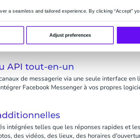
er a seamless and tailored experience. By clicking “Accept” yo
référés de vos clients
WhatsApp à Viber et Twitter, combinez-les dans u
Adjust preferences
èrent. Rendez votre service client plus accessible
u API tout-en-un
canaux de messagerie via une seule interface en l
ntégrer Facebook Messenger à vos propres logicie
additionnelles
tés intégrées telles que les réponses rapides et le
os, des vidéos, des lieux, des horaires d'ouvertur