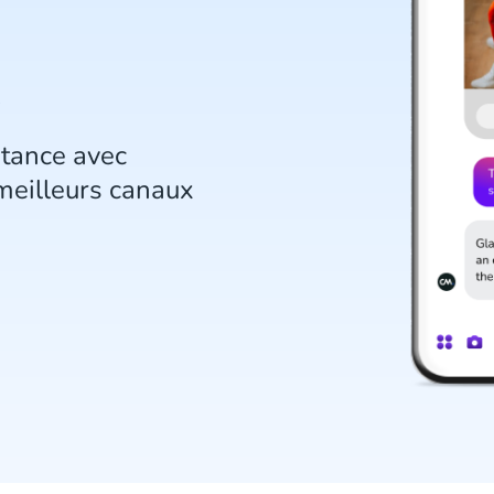
é
stance avec
meilleurs canaux