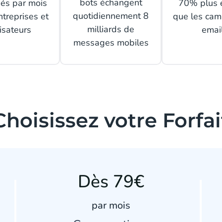
bots échangent
és par mois
70% plus 
quotidiennement 8
ntreprises et
que les ca
milliards de
lisateurs
emai
messages mobiles
Choisissez votre Forfai
Dès 79€
par mois