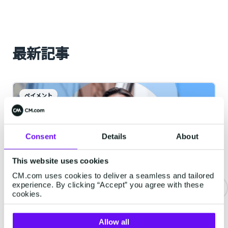
最新記事
ペイメント
Consent
Details
About
This website uses cookies
CM.com uses cookies to deliver a seamless and tailored
experience. By clicking “Accept” you agree with these
cookies.
MailSMSの到達・不到達レポートのリ
リース
Allow all