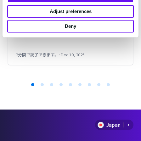
SMSの到達・不到達の送信結果を送信元の
Adjust preferences
メールアドレスで受信できるオプション機
能の登場でより利便性がアップする、
Deny
MailSMSの到達・不到達レポートオプショ
ン機能に関するリリースです。
2分間で読了できます。
·
Dec 10, 2025
Item
1
of
Japan
9