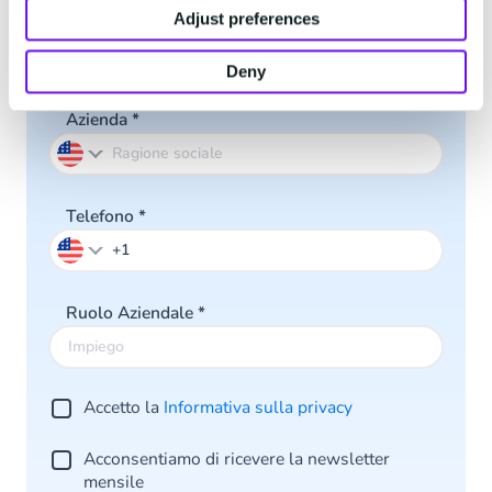
Adjust preferences
Email Aziendale
*
Deny
Azienda
*
Telefono
*
Ruolo Aziendale
*
Accetto la
Informativa sulla privacy
Acconsentiamo di ricevere la newsletter
mensile