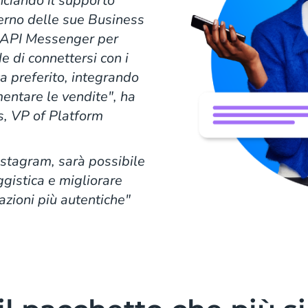
nciando il supporto
terno delle sue Business
'API Messenger per
e di connettersi con i
ca preferito, integrando
mentare le vendite", ha
s, VP of Platform
nstagram, sarà possibile
ggistica e migliorare
lazioni più autentiche"