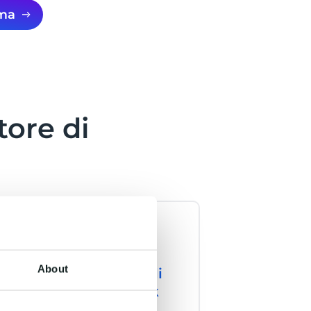
ima
ore di
About
oni
Canale di
ate
Fallback