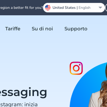
region a better fit for you?
United States |
English
Tariffe
Su di noi
Supporto
essaging
nstagram: inizia