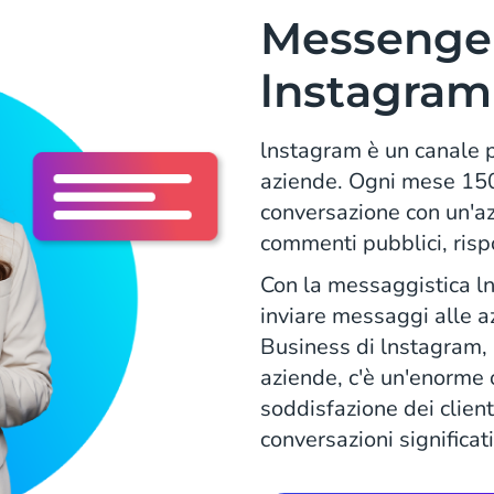
Messenger
lnstagram
lnstagram è un canale p
aziende. Ogni mese 150
conversazione con un'a
commenti pubblici, rispo
Con la messaggistica l
inviare messaggi alle az
Business di lnstagram, il
aziende, c'è un'enorme 
soddisfazione dei clien
conversazioni significati