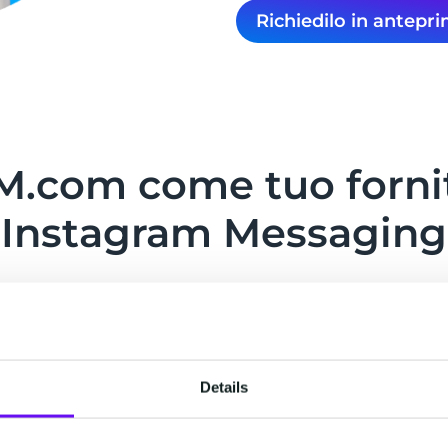
Richiedilo in antepr
M.com come tuo fornit
Instagram Messaging
Details
shboard
Unica API
Funzi
integr
ali tutti in
Usa il nostro