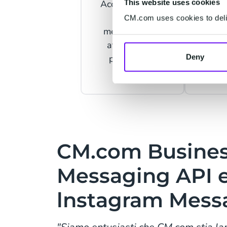
Accesso a tutti i
This website uses cookies
un'unic
canali di
e offr
CM.com uses cookies to deliv
messaggistica
m
attraverso la
piattaforma
Deny
CM.com
CM.com Busine
Messaging API 
lnstagram Mess