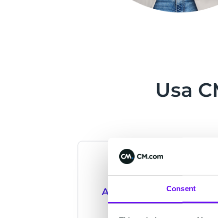
Usa C
Consent
Accesso ai
Da
canali
Colleg