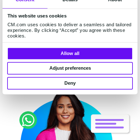
Nieuwe ticketshop
aanmaken
This website uses cookies
CM.com uses cookies to deliver a seamless and tailored
Zet je ticketshop in een paar minuten op
experience. By clicking “Accept” you agree with these
en begin meteen met tickets verkopen.
cookies.
Lees verder
Allow all
Adjust preferences
Deny