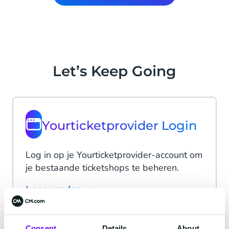
Let’s Keep Going
Yourticketprovider Login
Log in op je Yourticketprovider-account om
je bestaande ticketshops te beheren.
Lees verder
Consent
Details
About