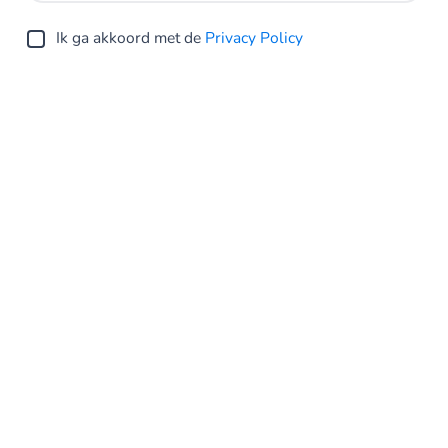
Ik ga akkoord met de
Privacy Policy
Verstuur
Netherlands
Privacy Statement
Algemene voorwaarden
Cookie Policy
Sitemap