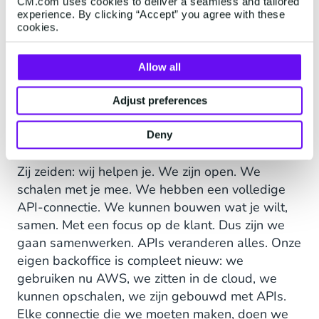
Vijf jaar geleden wilde ik beginnen met online
CM.com uses cookies to deliver a seamless and tailored
experience. By clicking “Accept” you agree with these
chat. We deden een RFP; we spraken met alle
cookies.
grote chatprogramma's van de wereld. Het viel
me op dat het niet alleen heel duur was, maar
Allow all
het was ook een black box. Je stopt er iets in,
je krijgt er iets uit. Maar wat er daarbinnen
Adjust preferences
gebeurde, daar had je geen controle over. Toen
kwam ik Robin tegen, wat nu
Mobile Service
Deny
Cloud
is.
Zij zeiden: wij helpen je. We zijn open. We
schalen met je mee. We hebben een volledige
API-connectie. We kunnen bouwen wat je wilt,
samen. Met een focus op de klant. Dus zijn we
gaan samenwerken. APIs veranderen alles. Onze
eigen backoffice is compleet nieuw: we
gebruiken nu AWS, we zitten in de cloud, we
kunnen opschalen, we zijn gebouwd met APIs.
Elke connectie die we moeten maken, doen we