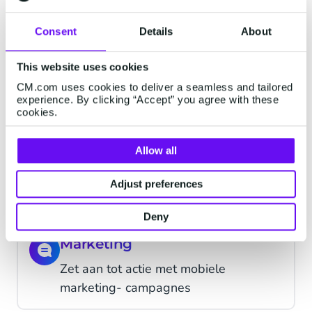
Beantwoord vragen van klanten en
lever support
Consent
Details
About
Alerts
This website uses cookies
CM.com uses cookies to deliver a seamless and tailored
Stuur belangrijke updates, wijzigingen
experience. By clicking “Accept” you agree with these
of herinneringen
cookies.
Allow all
Verificatie
Bescherm accounts met twee-factor
Adjust preferences
authenticatie
Deny
Marketing
Zet aan tot actie met mobiele
marketing- campagnes