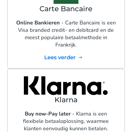
Carte Bancaire
Online Bankieren
- Carte Bancaire is een
Visa branded credit- en debitcard en de
meest populaire betaalmethode in
Frankrijk.
Lees verder
Klarna
Buy now-Pay later
- Klarna is een
flexibele betaaloplossing, waarmee
klanten eenvoudig kunnen betalen.