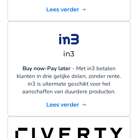
Lees verder
in3
Buy now-Pay later
- Met in3 betalen
klanten in drie gelijke delen, zonder rente.
in3 is uitermate geschikt voor het
aanschaffen van duurdere producten.
Lees verder