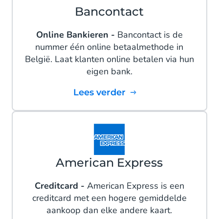
Bancontact
Online Bankieren -
Bancontact is de
nummer één online betaalmethode in
België. Laat klanten online betalen via hun
eigen bank.
Lees verder
American Express
Creditcard -
American Express is een
creditcard met een hogere gemiddelde
aankoop dan elke andere kaart.