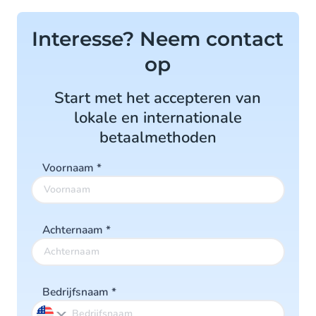
Interesse? Neem contact
op
Start met het accepteren van
lokale en internationale
betaalmethoden
Voornaam
*
Achternaam
*
Bedrijfsnaam
*