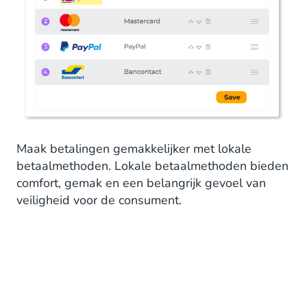
Maak betalingen gemakkelijker met lokale
betaalmethoden. Lokale betaalmethoden bieden
comfort, gemak en een belangrijk gevoel van
veiligheid voor de consument.