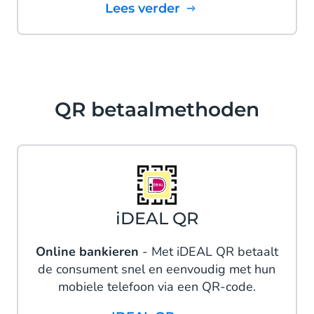
Lees verder
QR betaalmethoden
iDEAL QR
Online bankieren
- Met iDEAL QR betaalt
de consument snel en eenvoudig met hun
mobiele telefoon via een QR-code.