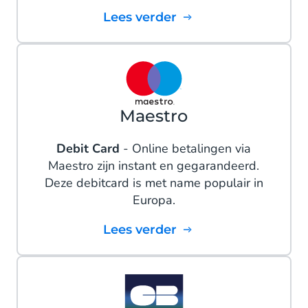
Lees verder
Maestro
Debit Card
- Online betalingen via
Maestro zijn instant en gegarandeerd.
Deze debitcard is met name populair in
Europa.
Lees verder