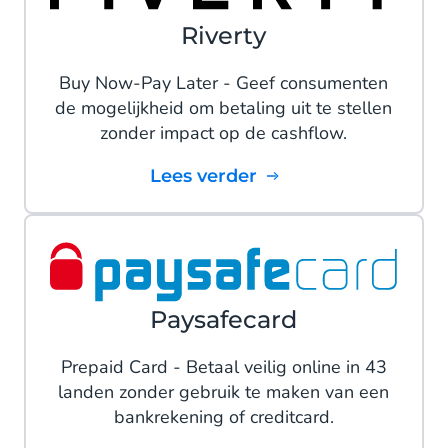
Riverty
Buy Now-Pay Later - Geef consumenten
de mogelijkheid om betaling uit te stellen
zonder impact op de cashflow.
Lees verder
Paysafecard
Prepaid Card - Betaal veilig online in 43
landen zonder gebruik te maken van een
bankrekening of creditcard.