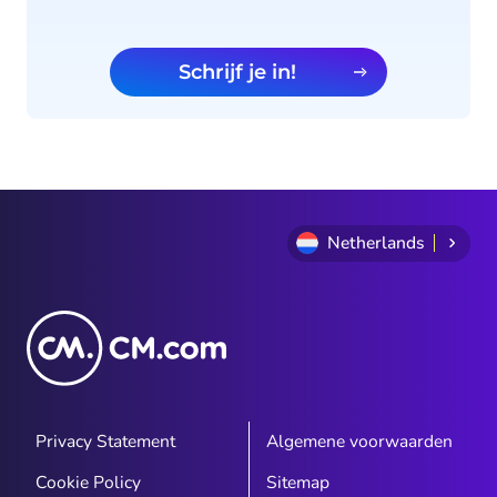
Schrijf je in!
Netherlands
Privacy Statement
Algemene voorwaarden
Cookie Policy
Sitemap