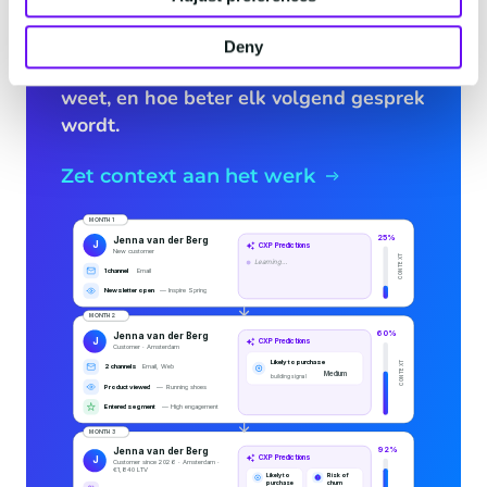
doen. Zodat elk antwoord, aanbod en
bericht past bij wat er werkelijk speelt.
Deny
Hoe langer het draait, hoe meer het
weet, en hoe beter elk volgend gesprek
wordt.
Zet context aan het werk