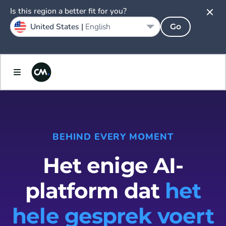
Is this region a better fit for you?
United States |
English
Go
BEHIND EVERY MOMENT
Het enige AI-
platform dat
het
hele gesprek voert