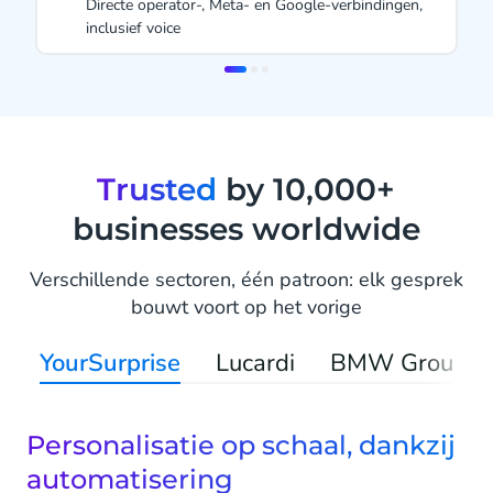
bindingen,
Gesprekken inzetten voor zakelijke doelen, al s
1999
Item
2
of
3
Trusted
by 10,000+
businesses worldwide
Verschillende sectoren, één patroon: elk gesprek
bouwt voort op het vorige
YourSurprise
Lucardi
BMW Group
Personalisatie op schaal, dankzij
automatisering