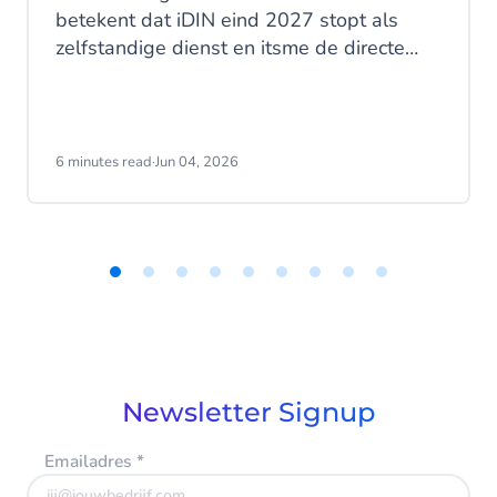
betekent dat iDIN eind 2027 stopt als
zelfstandige dienst en itsme de directe
opvolger wordt. Maar wat betekent dat nu
concreet voor jou als organisatie en wat
zijn je opties? In dit blog nemen we je stap
voor stap mee door de transitie, de acties
6 minutes read
·
Jun 04, 2026
die je nú moet ondernemen, en hoe
CM.com je daarin begeleidt.
Item
1
of
9
Newsletter Signup
Emailadres
*