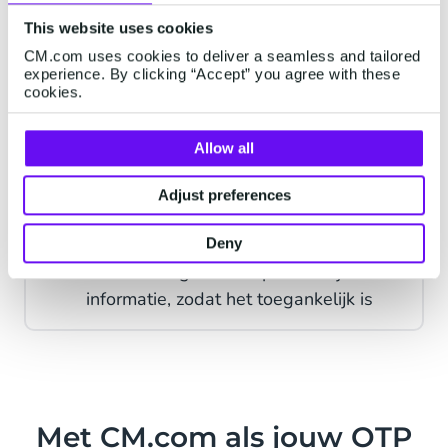
app
This website uses cookies
CM.com uses cookies to deliver a seamless and tailored
experience. By clicking “Accept” you agree with these
Voice
cookies.
Bereik gebruikers met beperkt zicht of
die op moeilijk bereikbare plaatsen
Allow all
wonen
Adjust preferences
Email
Deny
E-mail vraagt minder persoonlijke
informatie, zodat het toegankelijk is
Met CM.com als jouw OTP