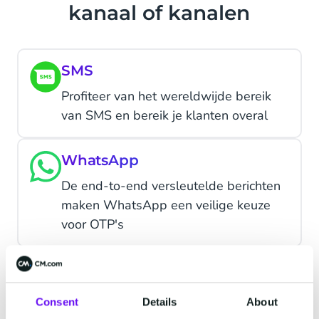
kanaal of kanalen
SMS
Profiteer van het wereldwijde bereik
van SMS en bereik je klanten overal
WhatsApp
De end-to-end versleutelde berichten
maken WhatsApp een veilige keuze
voor OTP's
Push
Hebben klanten je app in gebruik?
Consent
Details
About
Stuur pushberichten direct vanuit de