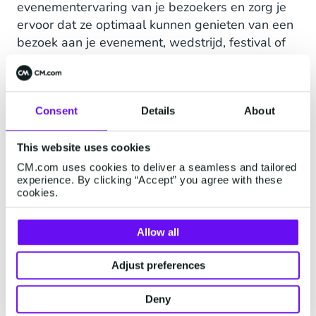
evenementervaring van je bezoekers en zorg je
ervoor dat ze optimaal kunnen genieten van een
bezoek aan je evenement, wedstrijd, festival of
horecazaak.
Overal en snel bestellen zonder wachtrijen
Consent
Details
About
Gebruiksvriendelijk en veilig bestel- en
betaalproces
This website uses cookies
CM.com uses cookies to deliver a seamless and tailored
Geen contant geld of zoekgeraakte munten
experience. By clicking “Accept” you agree with these
cookies.
Allow all
Adjust preferences
Deny