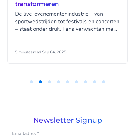
transformeren
De live-evenementenindustrie – van
sportwedstrijden tot festivals en concerten
– staat onder druk. Fans verwachten meer,
technologie ontwikkelt zich razendsnel, en
interne teams worden tot het uiterste
belast. In dit veranderende landschap zijn
5 minutes read
·
Sep 04, 2025
AI-agents er niet om mensen te
vervangen, maar om hen te versterken –
door structuur, snelheid en duidelijkheid te
bieden waar dat het hardst nodig is.
Item
2
of
9
Newsletter Signup
Emailadres
*