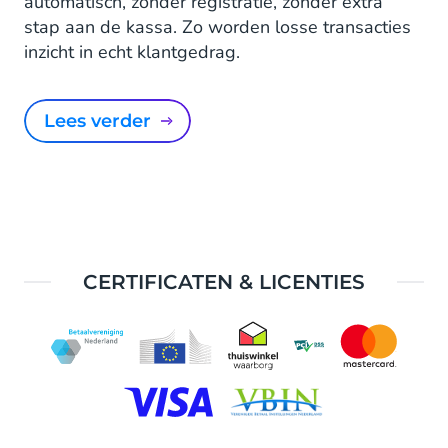
automatisch, zonder registratie, zonder extra
stap aan de kassa. Zo worden losse transacties
inzicht in echt klantgedrag.
Lees verder
CERTIFICATEN & LICENTIES