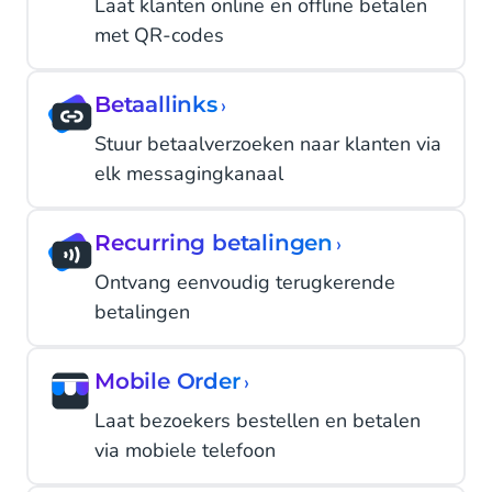
Laat klanten online en offline betalen
met QR-codes
Betaallinks
›
Stuur betaalverzoeken naar klanten via
elk messagingkanaal
Recurring betalingen
›
Ontvang eenvoudig terugkerende
betalingen
Mobile Order
›
Laat bezoekers bestellen en betalen
via mobiele telefoon