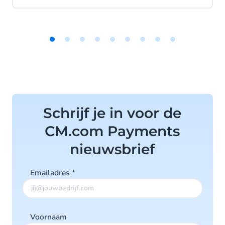
Item
1
of
9
Schrijf je in voor de
CM.com Payments
nieuwsbrief
Emailadres
*
Voornaam