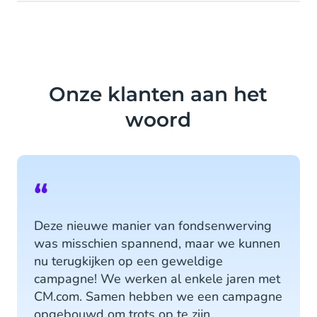
Onze klanten aan het
woord
“
Deze nieuwe manier van fondsenwerving
was misschien spannend, maar we kunnen
nu terugkijken op een geweldige
campagne! We werken al enkele jaren met
CM.com. Samen hebben we een campagne
opgebouwd om trots op te zijn.