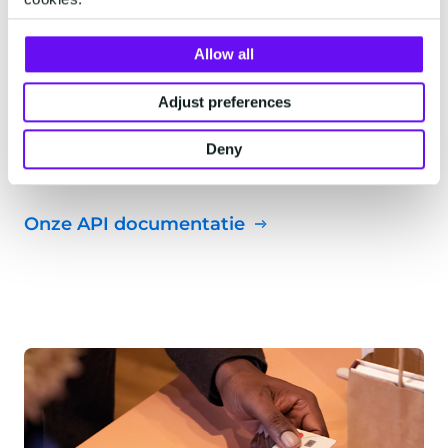
API's en SDK's
Gebruik onze API om online betalingen te
Allow all
integreren in je webshop of app.
Adjust preferences
Of integreer onze betaaloplossingen direct in
jouw eigen systemen met een van onze
3rd
Deny
party plug-ins
.
Onze API documentatie