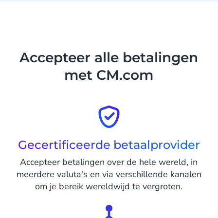
Accepteer alle betalingen
met CM.com
Gecertificeerde betaalprovider
Accepteer betalingen over de hele wereld, in
meerdere valuta's en via verschillende kanalen
om je bereik wereldwijd te vergroten.