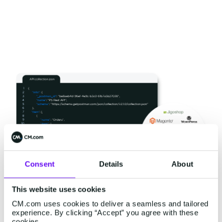
Consent
Details
About
This website uses cookies
CM.com uses cookies to deliver a seamless and tailored
Eenvoudig te integreren
experience. By clicking “Accept” you agree with these
cookies.