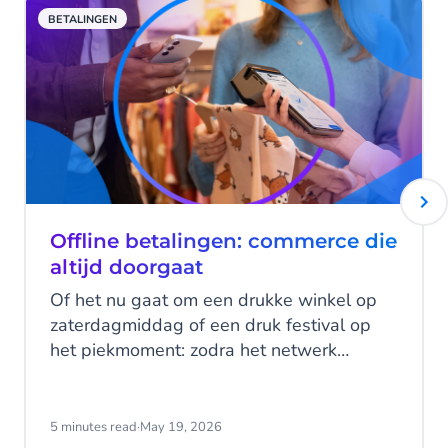
BETALINGEN
Offline betalingen: commerce die
altijd doorgaat
Of het nu gaat om een drukke winkel op
zaterdagmiddag of een druk festival op
het piekmoment: zodra het netwerk
wegvalt, verandert alles. Wachtrijen
groeien. Betalingen mislukken. Verkopen
stoppen. Wat nu?
5 minutes read
·
May 19, 2026