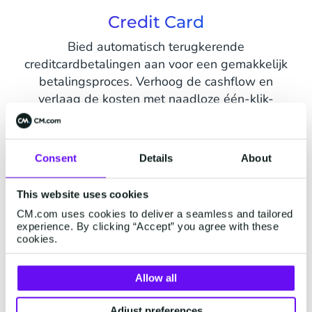
Credit Card
Bied automatisch terugkerende
creditcardbetalingen aan voor een gemakkelijk
betalingsproces. Verhoog de cashflow en
verlaag de kosten met naadloze één-klik-
betalingen.
Consent
Details
About
This website uses cookies
CM.com uses cookies to deliver a seamless and tailored
Recurring
experience. By clicking “Accept” you agree with these
cookies.
betaaloplossingen voor
snelgroeiende bedrijven
Allow all
Maak loyale klanten van je gebruikers
Adjust preferences