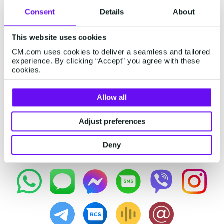
Consent
Details
About
Elk team verbonden
Geen eilandjes. Geen verwarring. HALO brengt
This website uses cookies
service, marketing en operatie samen in één
CM.com uses cookies to deliver a seamless and tailored
werkruimte.
experience. By clicking “Accept” you agree with these
cookies.
Allow all
Adjust preferences
VOICE, MESSAGING & AI VOLLEDIG
Deny
EIGENDOM EN BEHEERD