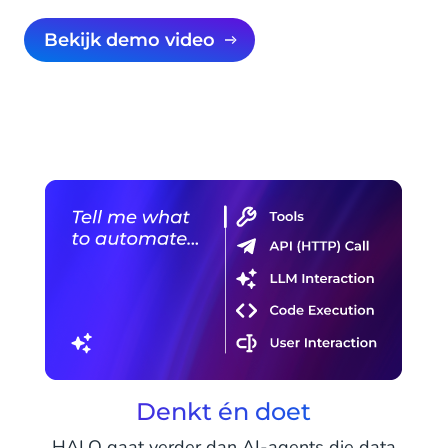
Bekijk demo video
Denkt én doet
HALO gaat verder dan AI-agents die data