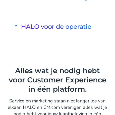
Ga verder dan eenwegscommunicatie
HALO integreert met je CDP en kan
persoonlijke gesprekken voeren die
HALO voor de operatie
klanten naar het juiste aanbod leiden,
wat conversies en tevredenheid
Automatiseer interne repetitieve taken
verhoogt.
en processen.
Met HALO beheer je moeiteloos
Meer marketing use cases
teamtickets, prioriteer je verzoeken,
houd je teams op de hoogte van de
Alles wat je nodig hebt
voortgang en creëer je een audittrail
voor Customer Experience
voor continue verbetering.
in één platform.
Service en marketing staan niet langer los van
elkaar. HALO en CM.com verenigen alles wat je
nodig hebt voor jouw klantbeleving in één