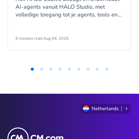
AI-agents vanuit HALO Studio, met
volledige toegang tot je agents, tools en
gespreksgeschiedenis. Ontdek hoe
CheapCargo, Preston Palace, Winparts en
Intergamma het gebruiken.
6 minutes read
·
Aug 04, 2026
Item
1
of
9
Netherlands