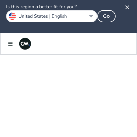
Is this region a better fit for you?
United States |
English
Go
AI.
ENLIGHTENED
HET
MENSELIJKE AI
PLATFORM.
BOUW EENVOUDIG AGENTS DIE MENSELIJK
KLINKEN EN HANDELEN. WIJ REGELEN DE
REST.