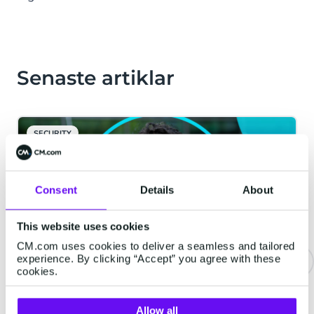
Senaste artiklar
SECURITY
Consent
Details
About
This website uses cookies
CM.com uses cookies to deliver a seamless and tailored
experience. By clicking “Accept” you agree with these
cookies.
Skydda ditt företag mot SMS-
bedrägeri och gör verifiering
Allow all