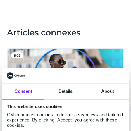
Articles connexes
RCS
Consent
Details
About
This website uses cookies
CM.com uses cookies to deliver a seamless and tailored
RCS for Business : 3 types de
experience. By clicking “Accept” you agree with these
cookies.
messages et 3 cas d'usage