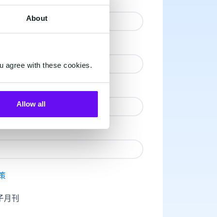
About
u agree with these cookies.
Allow all
策
子月刊