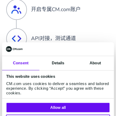
开启专属CM.com账户
API对接，测试通道
Consent
Details
About
签署正式服务合同
This website uses cookies
CM.com uses cookies to deliver a seamless and tailored
experience. By clicking “Accept” you agree with these
cookies.
加载额度，正式发送
Allow all