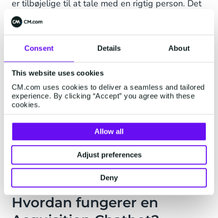
er tilbøjelige til at tale med en rigtig person. Det
giver kunderne mulighed for at betjene sig selv,
samtidig med at dine salgs- og marketingteams
kan fokusere på mere komplekse, tidskrævende
Consent
Details
About
opgaver. De vigtigste fordele omfatter
Øge salget til nye kunder
This website uses cookies
CM.com uses cookies to deliver a seamless and tailored
Krydssalg til eksisterende kundebase
experience. By clicking “Accept” you agree with these
cookies.
Reducer omkostningerne ved erhvervelse
Øge den gennemsnitlige indtægt pr. bruger
Allow all
(ARPU)
Adjust preferences
Mål ROI
Deny
Hvordan fungerer en