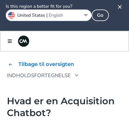
Is this region a better fit for you?
United States |
English
Go
Tilbage til oversigten
INDHOLDSFORTEGNELSE
Hvad er fordelene ved en Acquisition
Chatbot?
Hvad er en Acquisition
Hvordan fungerer en Acquisition Chatbot?
Chatbot?
Hvordan kommer jeg i gang med en
Acquisition Chatbot?