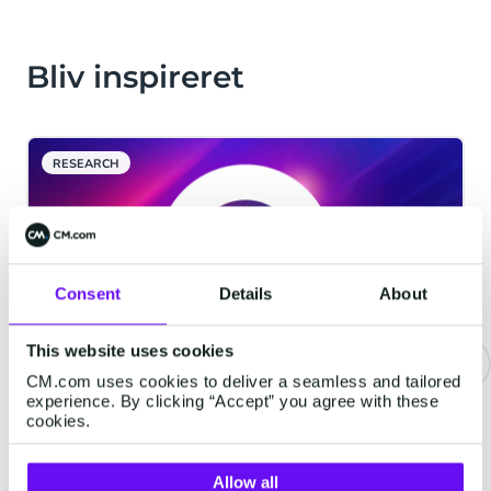
Bliv inspireret
RESEARCH
Consent
Details
About
This website uses cookies
CM.com uses cookies to deliver a seamless and tailored
experience. By clicking “Accept” you agree with these
CM.com lancerer Agentic AI-
cookies.
platformen HALO
Breda, 6. februar 2025 - CM.com
Allow all