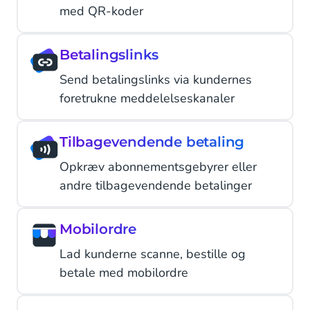
med QR-koder
Betalingslinks
Send betalingslinks via kundernes
foretrukne meddelelseskanaler
Tilbagevendende betaling
Opkræv abonnementsgebyrer eller
andre tilbagevendende betalinger
Mobilordre
Lad kunderne scanne, bestille og
betale med mobilordre