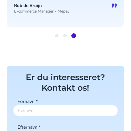
”
Rob de Bruijn
E-commerce Manager - Mepal
Item
3
of
3
Er du interesseret?
Kontakt os!
Fornavn
*
Efternavn
*