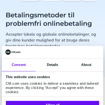
Betalingsmetoder til
problemfri onlinebetaling
Accepter lokale og globale onlinebetalinger, og
giv dine kunder mulighed for at bruge deres
foretrukne betalingsmetoder.
Til alle betalingsmetoder
Consent
Details
About
This website uses cookies
CM.com uses cookies to deliver a seamless and tailored
experience. By clicking “Accept” you agree with these
cookies.
Allow all