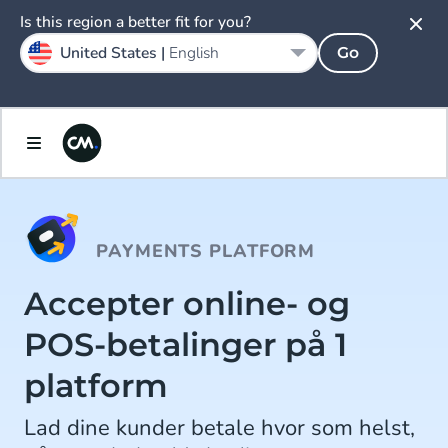
Is this region a better fit for you?
United States |
English
Go
PAYMENTS PLATFORM
Accepter online- og
POS-betalinger på 1
platform
Lad dine kunder betale hvor som helst,