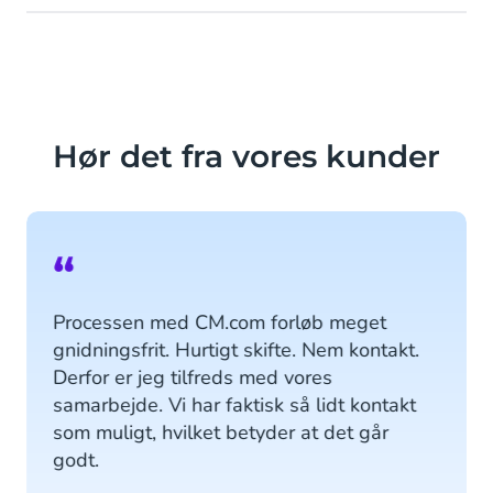
Hør det fra vores kunder
“
Processen med CM.com forløb meget
gnidningsfrit. Hurtigt skifte. Nem kontakt.
Derfor er jeg tilfreds med vores
samarbejde. Vi har faktisk så lidt kontakt
som muligt, hvilket betyder at det går
godt.