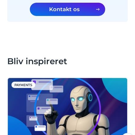
Kontakt os
Bliv inspireret
PAYMENTS