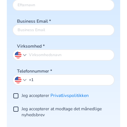
Business Email
*
Virksomhed
*
Telefonnummer
*
Jeg accepterer
Privatlivspolitikken
Jeg accepterer at modtage det månedlige
nyhedsbrev