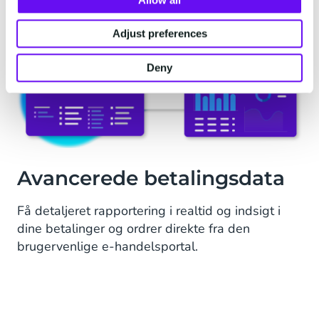
Adjust preferences
Deny
Avancerede betalingsdata
Få detaljeret rapportering i realtid og indsigt i
dine betalinger og ordrer direkte fra den
brugervenlige e-handelsportal.