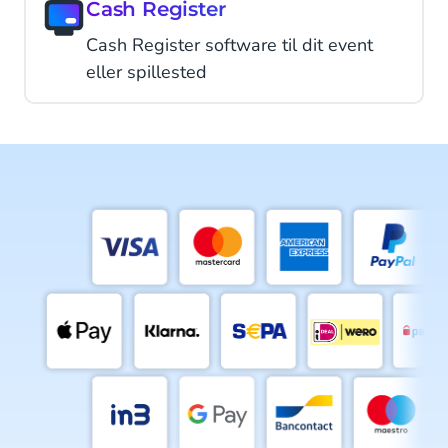
Cash Register
Cash Register software til dit event
eller spillested