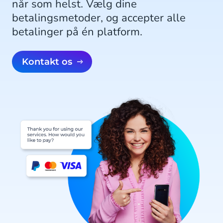
når som helst. Vælg dine
betalingsmetoder, og accepter alle
betalinger på én platform.
Kontakt os