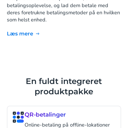
betalingsoplevelse, og lad dem betale med
deres foretrukne betalingsmetoder på en hvilken
som helst enhed.
Læs mere
En fuldt integreret
produktpakke
QR-betalinger
Online-betaling på offline-lokationer