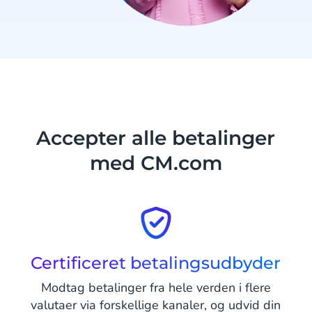
Accepter alle betalinger
med CM.com
Certificeret betalingsudbyder
Modtag betalinger fra hele verden i flere
valutaer via forskellige kanaler, og udvid din