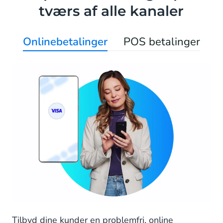
tværs af alle kanaler
Onlinebetalinger
POS betalinger
Tilbyd dine kunder en problemfri, online