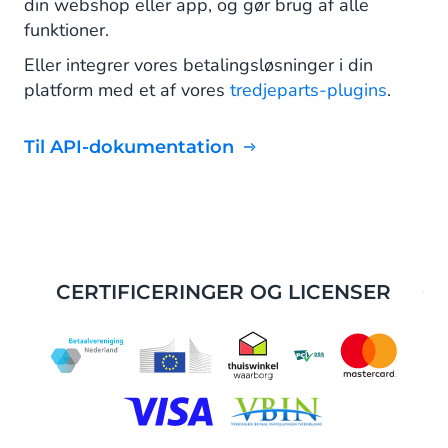
din webshop eller app, og gør brug af alle
funktioner.
Eller integrer vores betalingsløsninger i din
platform med et af vores
tredjeparts-plugins
.
Til API-dokumentation
CERTIFICERINGER OG LICENSER