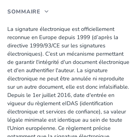
SOMMAIRE
Voici le top 4 des problèmes résolus par les
La signature électronique est officiellement
entreprises grâce à la signature électronique.
reconnue en Europe depuis 1999 (d’après la
directive 1999/93/CE sur les signatures
électroniques). C’est un mécanisme permettant
de garantir l'intégrité d'un document électronique
et d'en authentifier l'auteur. La signature
électronique ne peut être annulée ni reproduite
sur un autre document, elle est donc infalsifiable.
Depuis le 1er juillet 2016, date d'entrée en
vigueur du règlement eIDAS (identification
électronique et services de confiance), sa valeur
légale minimale est identique au sein de toute
l'Union européenne. Ce règlement précise
notamment que la signature électronique