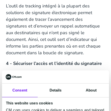
L’outil de tracking intégré à la plupart des
solutions de signature électronique permet
également de tracer l’avancement des
signatures et d’envoyer un rappel automatique
aux destinataires qui n’ont pas signé le
document. Ainsi, cet outil sert d’indicateur qui
informe les parties prenantes où en est chaque
document dans la boucle de signature.
4 - Sécuriser l’accès et l’identité du signataire
Il est possible de choisir un niveau de sécurité
adapté aux besoins spécifiques et de mettre en
place un des trois degrés de fiabilité de la
Consent
Details
About
signature électronique. D’après le règlement
eIDAS, l’utilisation de la signature électronique
This website uses cookies
prévoit trois niveaux de sécurité : standard (une
CM.com uses cookies to deliver a seamless and tailored