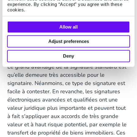
case à cocher), avancé (l'identité du signataire
experience. By clicking “Accept” you agree with these
cookies.
est liée à la signature) et qualifié (chaque
signataire doit d'abord s'identifier auprès du
Allow all
fournisseur de services de confiance - FSC).
En effet, le simple fait de cocher une case,
Adjust preferences
mettre son nom ou « accord » sur un site Web
Deny
est considéré comme une signature électronique.
Le grand avantage de la signature standard est
qu’elle demeure très accessible pour le
signataire. Néanmoins, ce type de signature est
facile à contester. En revanche, les signatures
électroniques avancées et qualifiées ont une
valeur juridique plus importante et peuvent tout
à fait s'appliquer aux accords de très grande
valeur et à haut risque potentiel, par exemple le
transfert de propriété de biens immobiliers. Ces