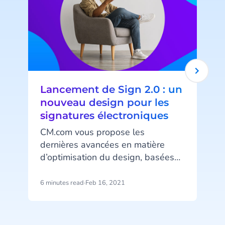
Lancement de Sign 2.0 : un
nouveau design pour les
signatures électroniques
CM.com vous propose les
dernières avancées en matière
d’optimisation du design, basées
é
sur les tendances UX actuelles.
l
6 minutes read
·
Feb 16, 2021
3