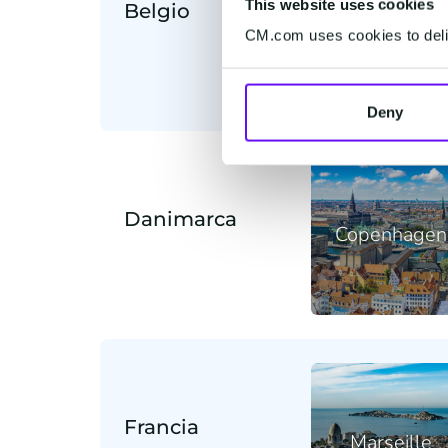
This website uses cookies
Belgio
Mechelen
CM.com uses cookies to deliv
Deny
Danimarca
Copenhagen
Francia
Marseille