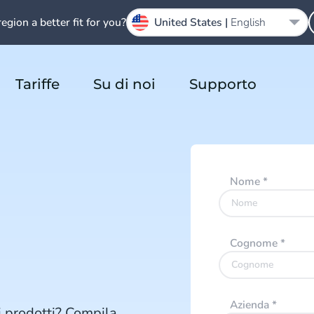
region a better fit for you?
United States |
English
Tariffe
Su di noi
Supporto
Nome
*
Cognome
*
Azienda
*
ri prodotti? Compila