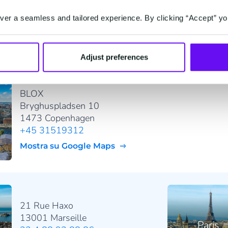
2800 Mechelen
+32 (0) 2 255 66 11
er a seamless and tailored experience. By clicking “Accept” yo
Mostra su Google Maps
Adjust preferences
BLOX
Bryghuspladsen 10
1473 Copenhagen
+45 31519312
Mostra su Google Maps
21 Rue Haxo
13001 Marseille
Paris