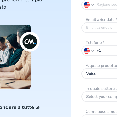
sto.
Email aziendale
Telefono
*
A quale prodotto 
Voice
In quale settore 
Select your com
ondere a tutte le
Come possiamo a