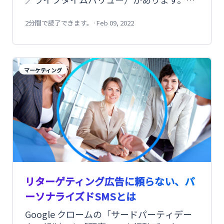
回はLTVの意味や計算方法をはじめ、マー
ケティング活動の中で注目される背景やを
2分間で読了できます。
·
Feb 09, 2022
紹介します。
マーケティング
リターゲティング広告に頼らない、パ
ーソナライズドSMSとは
Google クロームの「サードパーティデー