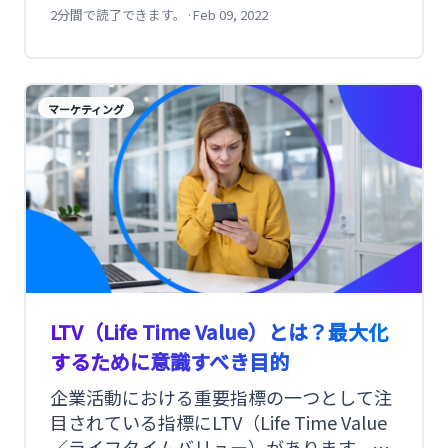
客を維持するための施策に注目が集まって
2分間で読了できます。
·
Feb 09, 2022
います。 消費者の行動も変わりつつあるな
か、リテンションマーケティングも、より
パーソナライズされたメッセージやプロモ
マーケティング
ーションが求められています。
LTV（Life Time Value）とは？最大化
するために意識すべき目的
企業活動における重要指標の一つとして注
目されている指標にLTV（Life Time Value
／ライフタイムバリュー）があります。今