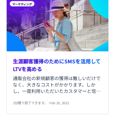
う概念です。
マーケティング
生涯顧客獲得のためにSMSを活用して
LTVを高める
通販会社の新規顧客の獲得は難しいだけで
なく、大きなコストがかかります。しか
し、一度利用いただいたカスタマーと信頼
関係を築き、LTV（Life Time Value）をあ
げることができれば継続的な利益を生むこ
2分間で読了できます。
·
Feb 25, 2022
とができます。そこで今回はSMS（ショー