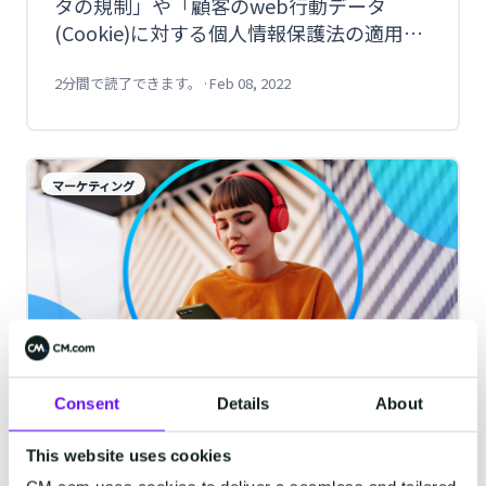
タの規制」や「顧客のweb行動データ
(Cookie)に対する個人情報保護法の適用」
に注目が集まっています。これまでは、顧
客の行動データを活用したリターゲティン
2分間で読了できます。
·
Feb 08, 2022
グがWeb広告代理店などでおこなれてきま
したが、個人情報の重要性・機密性が増す
昨今、企業のデータ活用は細心の注意を払
マーケティング
う必要があります。 そこで新たに注目され
ているのが、ファーストパーティデータ、
ゼロパーティデータを活用した取り組みで
す。その中でも最も始めやすいのは、既に
取得した携帯電話番号宛に送れるSMSで
す。
Consent
Details
About
ファーストパーティデータとは？SMS
を活用したマーケティング施策を
This website uses cookies