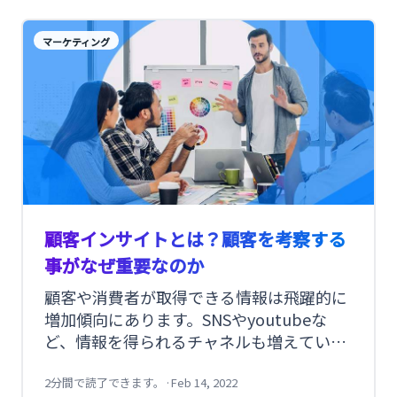
トメッセージ）を活用したLTVの上げ方に
ついてご紹介します。
マーケティング
顧客インサイトとは？顧客を考察する
事がなぜ重要なのか
顧客や消費者が取得できる情報は飛躍的に
増加傾向にあります。SNSやyoutubeな
ど、情報を得られるチャネルも増えていま
す。 また、D2Cやメルカリのように消費者
同士で直接やり取りする選択肢も増えまし
2分間で読了できます。
·
Feb 14, 2022