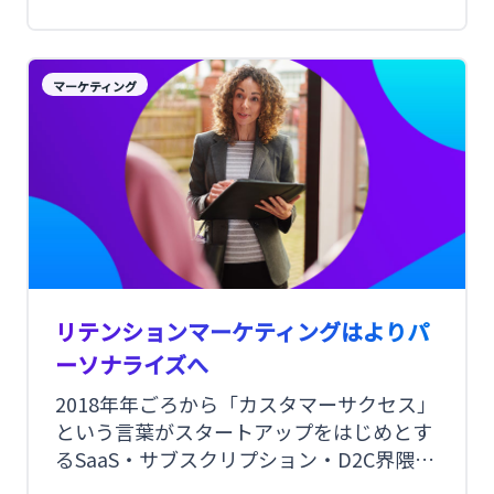
た。顧客が自分で選べる商品やサービスは
増え、また情報発信も自由にできる時代に
なりました。だからこそ、「顧客インサイ
マーケティング
ト」をもとにした顧客起点で考えることが
重要と言われています。
リテンションマーケティングはよりパ
ーソナライズへ
2018年年ごろから「カスタマーサクセス」
という言葉がスタートアップをはじめとす
るSaaS・サブスクリプション・D2C界隈で
盛り上がりを見せています。特に、既存顧