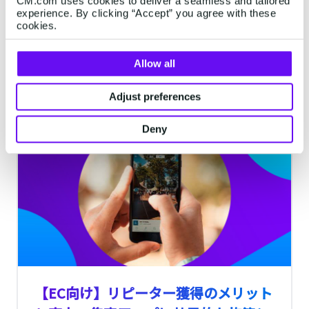
CM.com uses cookies to deliver a seamless and tailored
今後のマーケティングにおいて「ファース
experience. By clicking “Accept” you agree with these
トパーティーデータ」の活用方法は理解し
cookies.
ておくテーマです。 サードパーティクッキ
ーデータの規制により、Web行動ログのも
Allow all
ととなるCookieの取り扱いが難しくなるこ
2分間で読了できます。
·
Feb 05, 2022
とが本格化してきました。 Googleは2023
Adjust preferences
年を目処にサードパーティクッキーデータ
の規制をすると発表しているため、クッキ
Deny
マーケティング
ーデータを活用したリターゲティングなど
事実情報できなくなります。そこで注目さ
れているのがファーストパーティデータを
基盤とするCDPです。
【EC向け】リピーター獲得のメリット