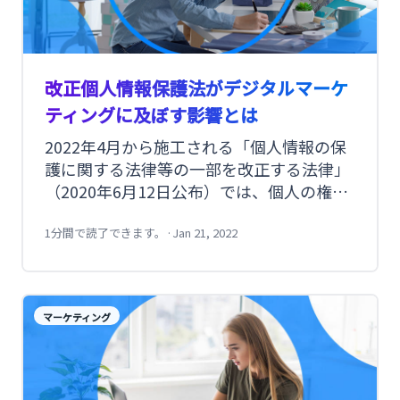
改正個人情報保護法がデジタルマーケ
ティングに及ぼす影響とは
2022年4月から施工される「個人情報の保
護に関する法律等の一部を改正する法律」
（2020年6月12日公布）では、個人の権利
利益の保護などを目的として、個人情報保
護法が改正されました。今回の改正は、3
1分間で読了できます。
·
Jan 21, 2022
年ごと見直しの過程で得られた共通の視点
を反映したものです。
マーケティング