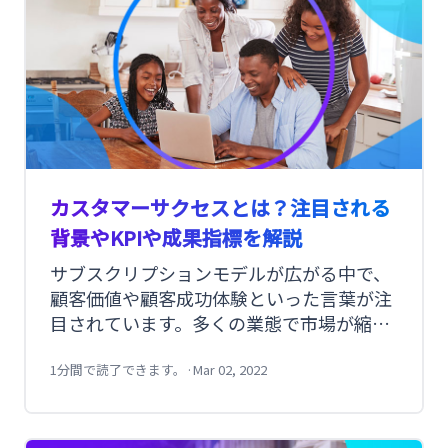
カスタマーサクセスとは？注目される
背景やKPIや成果指標を解説
サブスクリプションモデルが広がる中で、
顧客価値や顧客成功体験といった言葉が注
目されています。多くの業態で市場が縮小
傾向にある日本では、既存顧客との関係を
強固にし安定した収益基盤を作りたいと考
1分間で読了できます。
·
Mar 02, 2022
えている企業も多くあります。そこで注目
されているのが、カスタマーサクセスとい