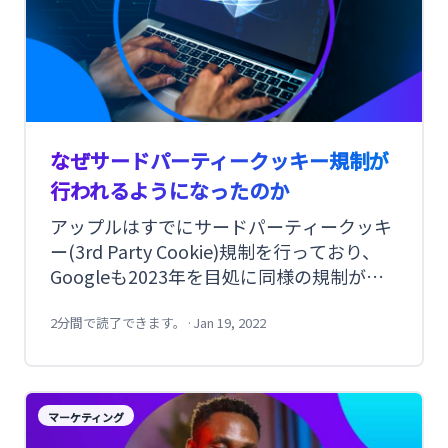
なぜサードパーティークッキー規制が
行われるようになったのか
アップルはすでにサードパーティークッキ
ー(3rd Party Cookie)規制を行っており、
Googleも2023年を目処に同様の規制が行
われます。さらにFacebookやInstagramな
ども今年から規制がかかると言われていま
2分間で読了できます。
·
Jan 19, 2022
す。 なぜサードパーティークッキーは規制
がなされることになったのでしょうか。
マーケティング