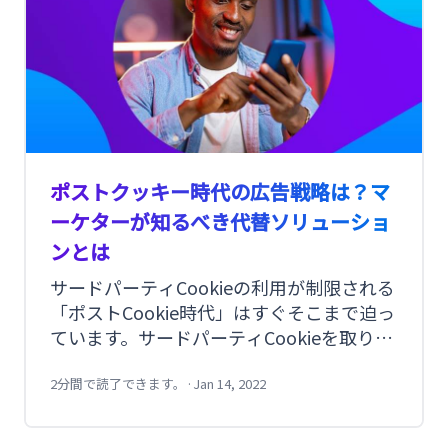
ポストクッキー時代の広告戦略は？マ
ーケターが知るべき代替ソリューショ
ンとは
サードパーティCookieの利用が制限される
「ポストCookie時代」はすぐそこまで迫っ
ています。サードパーティCookieを取り扱
う企業、サードパーティCookieを利用した
広告システムのパブリッシャーや広告主は
2分間で読了できます。
·
Jan 14, 2022
大きな影響を受けると予想されます。 その
ようななか、マーケターとしてどんな対策