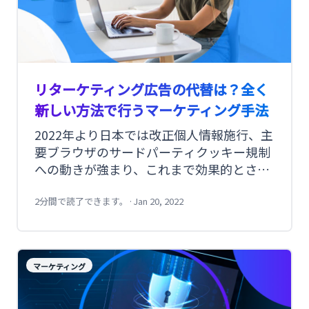
リターケティング広告の代替は？全く
新しい方法で行うマーケティング手法
2022年より日本では改正個人情報施行、主
要ブラウザのサードパーティクッキー規制
への動きが強まり、これまで効果的とされ
てきたリターゲティングが事実上難しくな
ってきました。多くの企業は「脱クッキ
2分間で読了できます。
·
Jan 20, 2022
ー」「クッキーレス」「クッキーフリー」
などCookieを使わずに効果的なマーケティ
ング手法が求められます。今回はクッキー
マーケティング
の代替策として、全く新しい方法で精度の
高いターケティング広告をこの記事で紹介
します。