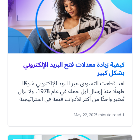
المتخصصة وصولاً إلى إنجاز مهام لم تكن تتخيل
أنها قابلة للأتمتة، يمكن لوكلاء الذكاء الاصطناعي
أن يندمجوا بسلاسة في فريقك. إليك بعض الأفكار
الجديدة لإلهام زميلك الرقمي القادم.
كيفية زيادة معدلات فتح البريد الإلكتروني
بشكل كبير
لقد قطعت التسويق عبر البريد الإلكتروني شوطًا
طويلًا منذ إرسال أول حملة في عام 1978، ولا يزال
يُعتبر واحدًا من أكثر الأدوات قيمة في استراتيجية
العمل للمسوقين العصريين. ومع ذلك، يتم أحيانًا
تجاهل التسويق عبر البريد الإلكتروني ووصفه بأنه
May 22, 2025
·
1 minute read
مجرد "إزعاج" للناس، وكل الجهد الذي تبذله في
صياغة رسائل بريد إلكتروني مستهدفة وذات صلة
وفي الوقت المناسب لعملائك أو العملاء