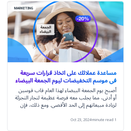
أيضًا باسم إعلانات واتساب التي تنقر على
MARKETING
الدردشة، يمكنك أن تقدم لعملائك المشاركة
المباشرة والشخصية التي يتوقون إليها.تعمق أكثر!
مساعدة عملائك على اتخاذ قرارات سريعة
في موسم التخفيضات ليوم الجمعة البيضاء
أصبح يوم الجمعة البيضاء لهذا العام قاب قوسين
أو أدنى، مما يجلب معه فرصة عظيمة لتجار التجزئة
لزيادة مبيعاتهم إلى الحد الأقصى. ومع ذلك، فإن
التميز في مثل هذا الحدث التنافسي ليس بالأمر
السهل. يتوقع المستهلكون عروضًا جذابة وعمليات
Oct 23, 2024
·
1 minute read
تسليم سريعة ودعمًا من الدرجة الأولى للعملاء.