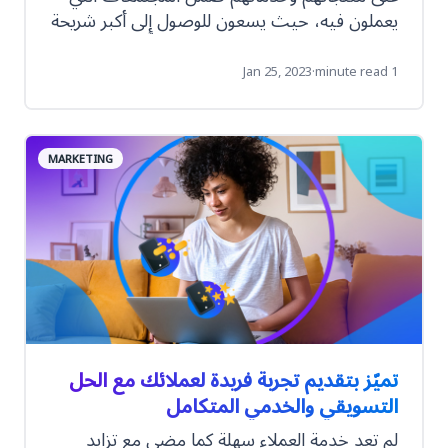
يعملون فيه، حيث يسعون للوصول إلى أكبر شريحة
ممكنة ضمن قناة تسويقية معينة. إلّا أنّ هذه
العملية تستطيع تحقيق أكبر قيمة ممكنة عن
Jan 25, 2023
·
1 minute read
طريق استخدام البيانات الصحيحة عن الفئة
المستهدفة وتضمين تلك المعلومات في المحتوى
المخصص لها.
MARKETING
تميّز بتقديم تجربة فريدة لعملائك مع الحل
التسويقي والخدمي المتكامل
لم تعد خدمة العملاء سهلة كما مضى مع تزايد