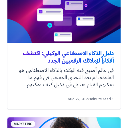
دليل الذكاء الاصطناعي الوكيلي: اكتشف
أفكاراً لزملائك الرقميين الجدد
في عالم أصبح فيه الوكلاء بالذكاء الاصطناعي هو
القاعدة، لم يعد التحدي الحقيقي في فهم ما
يمكنهم القيام به، بل في تخيل كيف يمكنهم
العمل من أجلك. فهؤلاء الوكلاء ليسوا مجرد أدوات
أتمتة، بل زملاء رقميون قابلون للتخصيص،
Aug 27, 2025
·
1 minute read
جاهزون لتولي أدوار مصممة خصيصاً لاحتياجات
عملك الفريدة. الإمكانات لا حدود لها، لكن قد يكون
من الصعب أحياناً معرفة من أين تبدأ. حان الوقت
MARKETING
لإشعال إبداعك. بدءاً من تبسيط العمليات