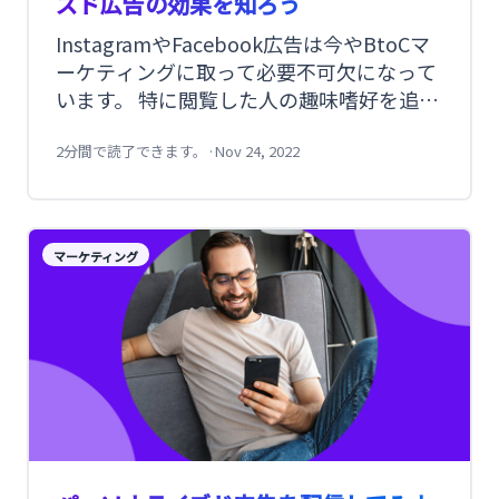
ズド広告の効果を知ろう
InstagramやFacebook広告は今やBtoCマ
ーケティングに取って必要不可欠になって
います。 特に閲覧した人の趣味嗜好を追い
かけて、その人の趣味に合う広告を表示す
るリターゲティング広告は広告の中でも効
2分間で読了できます。
·
Nov 24, 2022
果的な広告だと言われています。実際統計
によると4割の人が自分に興味のある広告
であればクリックすると言われています。
マーケティング
このような広告は個人の閲覧履歴をサード
パーティークッキーを使ってトラックして
運用されています。しかし、サードパーテ
ィークッキーは2022年以降利用ができなる
と言われています。