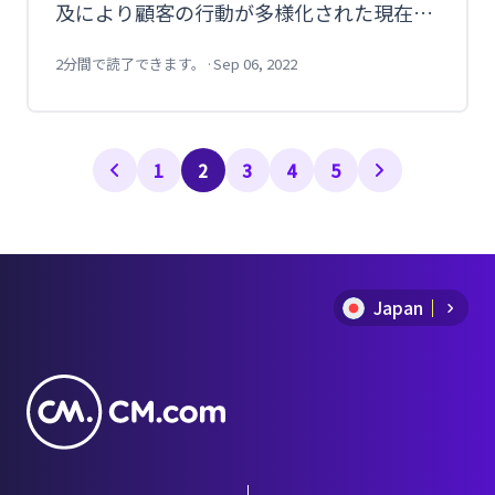
及により顧客の行動が多様化された現在の
販売戦略に欠かせないものとなっていま
す。そこで今回は、オムニチャネルの意味
2分間で読了できます。
·
Sep 06, 2022
やメリットをご紹介します。
1
2
3
4
5
Japan