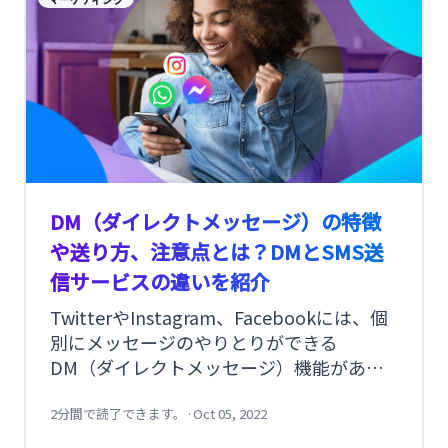
ーションの意味や、リードジェネレーショ
ンの手法、成功のポイントをご紹介しま
す。
DM（ダイレクトメッセージ）の特徴
や送り方、注意点とは？DMとSMS送
信サービスの違いを紹介
TwitterやInstagram、Facebookには、個
別にメッセージのやりとりができる
DM（ダイレクトメッセージ）機能があり
ます。気になる相手と気軽にコンタクトが
取れるメリットがある反面、犯罪や勧誘に
2分間で読了できます。
·
Oct 05, 2022
巻き込まれないよう注意する必要がありま