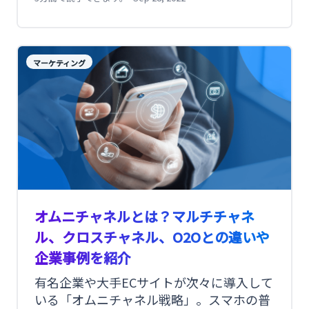
が推進される中、マーケティングにおいて
もDXに取り組む企業が増えていますが、推
進においていくつかの課題があります。そ
こで今回は、マーケティングDXの概要やメ
マーケティング
リット、推進においてぶつかる課題、成功
のポイント、事例を解説します。
オムニチャネルとは？マルチチャネ
ル、クロスチャネル、O2Oとの違いや
企業事例を紹介
有名企業や大手ECサイトが次々に導入して
いる「オムニチャネル戦略」。スマホの普