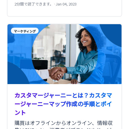
であり、売り上げに直結する指標です。そ
2分間で読了できます。
·
Jan 04, 2023
のため到達率や開封率、クリック率も逆算
し、ひとつずつ課題を解決していく必要が
あります。 今回は、メルマガのコンバージ
マーケティング
ョン率を高めるために、段階を追ってポイ
ントを紹介します。
カスタマージャーニーとは？カスタマ
ージャーニーマップ作成の手順とポイ
ント
購買はオフラインからオンライン、情報収