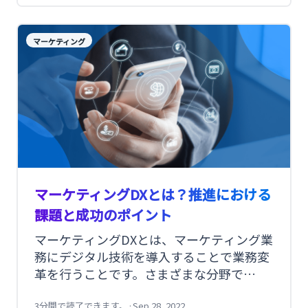
す。そこで今回は、SNSのDMについて特徴
や注意点をお伝えいたします。また、携帯
マーケティング
電話のメッセージ機能であるSMS（ショー
トメッセージ）についても、違いをご紹介
します。
マーケティングDXとは？推進における
課題と成功のポイント
マーケティングDXとは、マーケティング業
務にデジタル技術を導入することで業務変
革を行うことです。さまざまな分野で
DX（デジタルトランスフォーメーション）
3分間で読了できます。
·
Sep 28, 2022