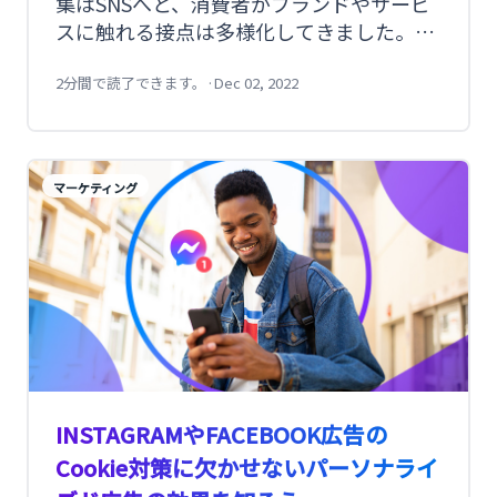
集はSNSへと、消費者がブランドやサービ
スに触れる接点は多様化してきました。想
像もしないことで顧客は意思決定をしてい
るだけでなく、クチコミやレビューの投稿
2分間で読了できます。
·
Dec 02, 2022
など購買後も顧客の活動は続きます。その
ため、顧客の一連のプロセスを見える化す
ることで、顧客の心理状態を把握し、適切
マーケティング
なタイミングかつ適切な方法でコミュニケ
ーションを図ることが重要です。顧客のプ
ロセスをカスタマージャーニーと呼び、カ
スタマージャーニーをマップに落とすこと
で顧客理解に役立てることができます。本
記事では、カスタマージャーニーマップの
メリットや、作り方について解説します。
INSTAGRAMやFACEBOOK広告の
Cookie対策に欠かせないパーソナライ