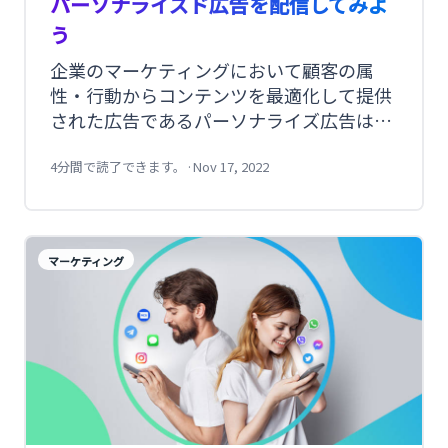
パーソナライズド広告を配信してみよ
う
企業のマーケティングにおいて顧客の属
性・行動からコンテンツを最適化して提供
された広告であるパーソナライズ広告は販
売効率が上がる効果が見込まれます。また
それだけでなく、顧客からしても自分が興
4分間で読了できます。
·
Nov 17, 2022
味を示しやすいコンテンツが広告として表
示されるため煩わしさが軽減する効果もあ
ります。 本記事ではパーソナライズされた
マーケティング
広告を当社のサービスで作成したメルマガ
やSMSを効果的に配信する方法をご紹介し
ます。