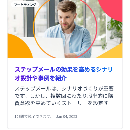
ードクオリフィケーションの基礎知識から
マーケティング
具体的な手法をご紹介します。
ステップメールの効果を高めるシナリ
オ設計や事例を紹介
ステップメールは、シナリオづくりが重要
です。しかし、複数回にわたり段階的に購
買意欲を高めていくストーリーを設定する
のは容易ではありません。「シナリオを作
成し始めたが、途中で挫折してしまった」
1分間で読了できます。
·
Jan 04, 2023
という経験がある方も多いでしょう。そこ