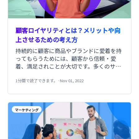
顧客ロイヤリティとは？メリットや向
上させるための考え方
持続的に顧客に商品やブランドに愛着を持
ってもらうためには、顧客から信頼・愛
着、満足されことが大切です。多くのサー
ビスがしのぎを削る中で優位に立つために
は、顧客と長期的に良好な関係を築いてい
1分間で読了できます。
·
Nov 01, 2022
くことが求められています。その評価指標
のひとつである「顧客ロイヤリティ」につ
いて、詳しく見ていきましょう。
マーケティング