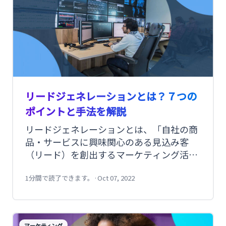
リードジェネレーションとは？７つの
ポイントと手法を解説
リードジェネレーションとは、「自社の商
品・サービスに興味関心のある見込み客
（リード）を創出するマーケティング活
動」を意味します。 母数獲得とも言えます
が、ただたくさん集めれば良いというわけ
1分間で読了できます。
·
Oct 07, 2022
ではなく、最終的に商品の購入やサービス
を導入する可能性があるリードを獲得する
ことが大切です。 今回は、リードジェネレ
マーケティング