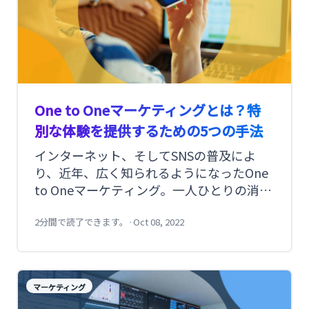
One to Oneマーケティングとは？特
別な体験を提供するための5つの手法
インターネット、そしてSNSの普及によ
り、近年、広く知られるようになったOne
to Oneマーケティング。一人ひとりの消費
者のニーズや購買履歴に合わせて、最適な
アプローチをかけることで、マーケティン
2分間で読了できます。
·
Oct 08, 2022
グ活動の効果を最大化する手法です。 今回
は、One to Oneマーケティングの概要とお
もに使われる手法についてご紹介します。
マーケティング