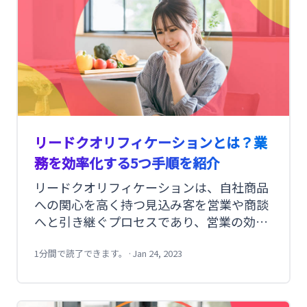
リードクオリフィケーションとは？業
務を効率化する5つ手順を紹介
リードクオリフィケーションは、自社商品
への関心を高く持つ見込み客を営業や商談
へと引き継ぐプロセスであり、営業の効率
化に重要な役割を持ちます。商品認知から
購買までのプロセスが長期化しつつあるな
1分間で読了できます。
·
Jan 24, 2023
か、リードクオリフィケーションの重要性
は年々高まっています。そこで今回は、リ