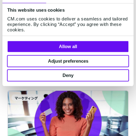
This website uses cookies
見込み顧客とは？種類や潜在顧客との
CM.com uses cookies to deliver a seamless and tailored
experience. By clicking “Accept” you agree with these
違いや獲得方法を紹介
cookies.
顧客獲得にとって重要なのは「見込み顧
客」です。自社の商品やサービスに興味の
Allow all
ある企業担当者を獲得し、顧客へと育てる
Adjust preferences
ことが顧客獲得（売上）につながります。
常に一定数獲得しておくことで、安定した
1分間で読了できます。
·
Nov 02, 2022
Deny
売上を確保できるます。 今回は、見込み顧
客の意味や概要の説明、種類（コールドリ
ードとホットリード）、混同されがちな潜
マーケティング
在顧客との違い、マーケティング活動での
発掘方法とともに紹介します。