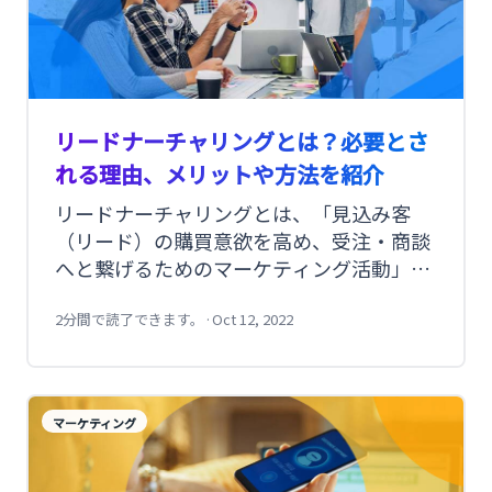
リードナーチャリングとは？必要とさ
れる理由、メリットや方法を紹介
リードナーチャリングとは、「見込み客
（リード）の購買意欲を高め、受注・商談
へと繋げるためのマーケティング活動」の
ことを指します。特に、購入プロセスにお
ける検討期間が長いBtoBのほか、BtoCの
2分間で読了できます。
·
Oct 12, 2022
なかでも不動産や金融商品など検討に時間
をかける商材において有効な方法とされて
います。本記事では、リードナーチャリン
マーケティング
グの意味や効果、リードナーチャリングが
求められている背景、そして代表的なリー
ドナーチャリングの手法を紹介します。