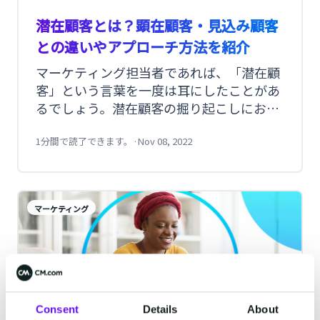
潜在顧客とは？顕在顧客・見込み顧客
との違いやアプローチ方法を紹介
マーケティング担当者であれば、「潜在顧
客」という言葉を一度は耳にしたことがあ
るでしょう。潜在顧客の掘り起こしにおい
ては、ターゲットの設定とアプローチ方法
が重要です。この記事では、潜在顧客につ
1分間で読了できます。
·
Nov 08, 2022
いて、「顕在顧客」「見込み顧客」との違
いや潜在顧客獲得の手順、アプローチ方法
をご紹介します。
マーケティング
Consent
Details
About