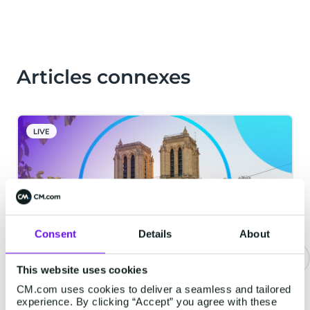
Articles connexes
LIVE
Consent
Details
About
This website uses cookies
La Cathédrale Notre-Dame de
CM.com uses cookies to deliver a seamless and tailored
Paris met en place une solution
experience. By clicking “Accept” you agree with these