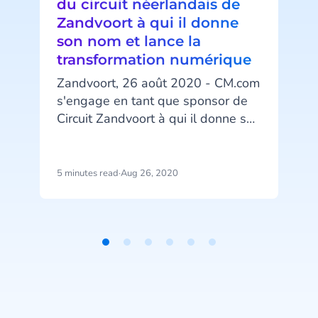
du circuit néerlandais de
Zandvoort à qui il donne
son nom et lance la
transformation numérique
Zandvoort, 26 août 2020 - CM.com
s'engage en tant que sponsor de
Circuit Zandvoort à qui il donne son
nom. Ce partenariat découle de la
coopération fructueuse amorcée
par CM.com avec le Grand Prix
5 minutes read
·
Aug 26, 2020
4
automobile des Pays-Bas (Formule
1 Heineken Dutch Grand Prix). Les
deux partenaires néerlandais
partagent une vision similaire de
Item
l'avenir des événements sportifs et
1
de loisirs où le besoin d'innovation
of
s’avère plus que jamais d'actualité.
6
Les outils de CM.com garantissent