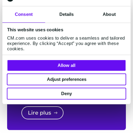
Apple Messages for Business est maintenant
disponible en version bêta pour les utilisateurs
Consent
Details
About
et les entreprises, et est intégré à iOS 11.3 et
aux versions plus récentes. Cette nouvelle
This website uses cookies
fonction de proposition de chat est disponible à
CM.com uses cookies to deliver a seamless and tailored
partir de l'iOS 13.
experience. By clicking “Accept” you agree with these
cookies.
Pour plus d'informations, rendez-vous
sur:
http://apple.com/ios/business-chat
.
Allow all
Adjust preferences
Deny
Apple Business Chat
Lire plus