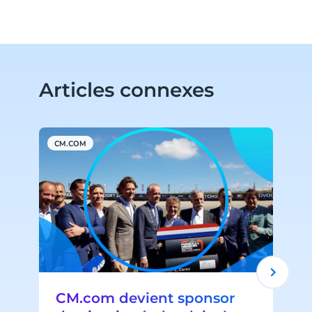
Articles connexes
CM.COM
C
CM.com devient sponsor