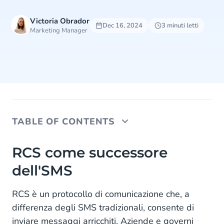
Victoria Obrador
Dec 16, 2024
3 minuti letti
Marketing Manager
TABLE OF CONTENTS
RCS come successore dell'SMS
RCS come successore
dell'SMS
Affidabilità e sicurezza
Protezione contro le frodi e il cybercrimine
RCS è un protocollo di comunicazione che, a
differenza degli SMS tradizionali, consente di
inviare messaggi arricchiti. Aziende e governi