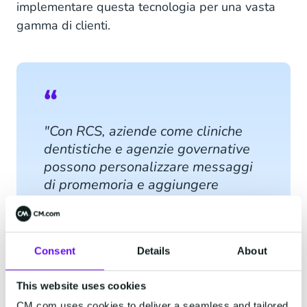
implementare questa tecnologia per una vasta
gamma di clienti.
"Con RCS, aziende come cliniche
dentistiche e agenzie governative
possono personalizzare messaggi
di promemoria e aggiungere
funzionalità come inviti al
calendario, link a Google Maps o
collegamenti per pagamenti sicuri.
Consent
Details
About
Questo rappresenta un grande
passo avanti in termini di
This website uses cookies
affidabilità e sicurezza, poiché
CM.com uses cookies to deliver a seamless and tailored