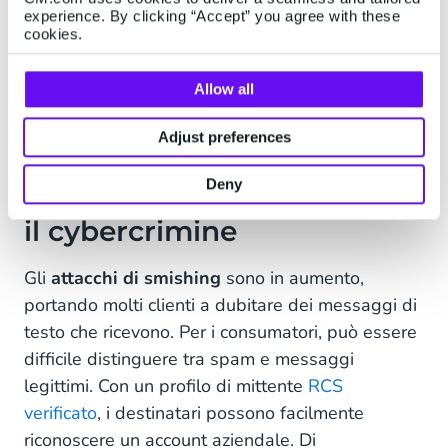
questi messaggi vengono verificati
experience. By clicking “Accept” you agree with these
e consegnati in modo sicuro tramite
cookies.
i fornitori di telecomunicazioni."
Allow all
Adjust preferences
Deny
Protezione contro le frodi e
il cybercrimine
Gli
attacchi di smishing
sono in aumento,
portando molti clienti a dubitare dei messaggi di
testo che ricevono. Per i consumatori, può essere
difficile distinguere tra spam e messaggi
legittimi. Con un profilo di mittente
RCS
verificato
, i destinatari possono facilmente
riconoscere un account aziendale. Di