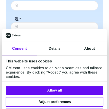
姓
*
公司名称
*
Consent
Details
About
This website uses cookies
邮箱
*
CM.com uses cookies to deliver a seamless and tailored
experience. By clicking “Accept” you agree with these
cookies.
电话号码
*
Allow all
Adjust preferences
我接受
隐私政策