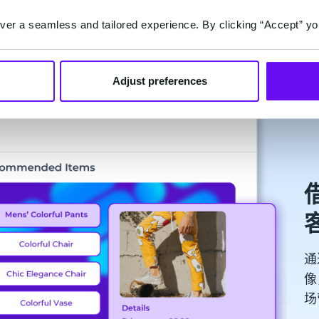
er a seamless and tailored experience. By clicking “Accept” yo
Adjust preferences
通
像
场