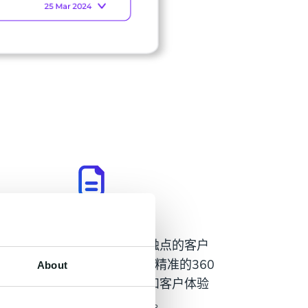
身份解析
识别来自不同渠道、设备和触点的客户
，将其高效整合，形成全面且精准的360
About
景客户画像，为个性化营销和客户体验
优化提供坚实的数据基础。