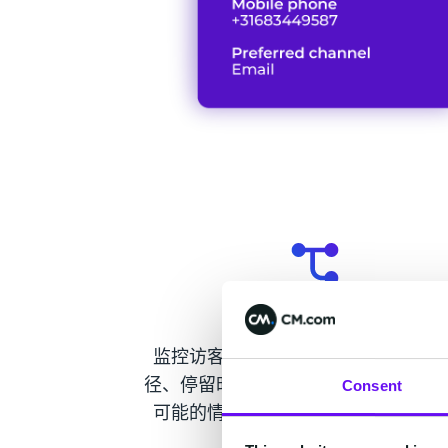
网页追踪
监控访客的浏览行为模式，分析其浏
径、停留时间、点击偏好等关键数据
Consent
可能的情况下将其与相关客户画像进
联。