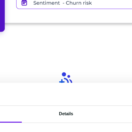
整合数据
览路
无论数据存储在何种系统或平台，都能无缝
精准
，并在
整合第一方数据，打破数据孤岛，从根本上
数据
Details
行关
消除对第三方Cookie的依赖，确保数据的自
度全
主可控与隐私安全。