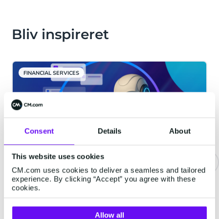
Bliv inspireret
FINANCIAL SERVICES
Consent
Details
About
This website uses cookies
CM.com uses cookies to deliver a seamless and tailored
experience. By clicking “Accept” you agree with these
Agentic AI: Fremtiden for
cookies.
Autonome Systemer hos CM.com
I en verden, hvor kunstig intelligens (AI)
Allow all