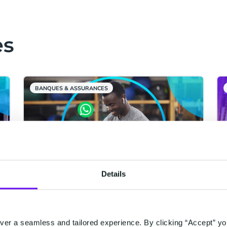
es
BANQUES & ASSURANCES
Details
Qu'est-ce qu'un opt-in pour
WhatsApp et pourquoi en ai-
er a seamless and tailored experience. By clicking “Accept” yo
je besoin ?