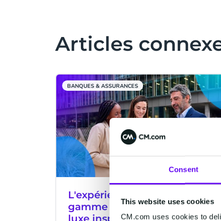
Articles connex
BANQUES & ASSURANCES
Consent
L'expérience client haut de
This website uses cookies
gamme : quand les codes du
CM.com uses cookies to deliv
luxe inspirent la finance