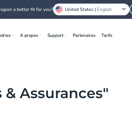
region a better fit for you?
United States |
English
stries
A propos
Support
Partenaires
Tarifs
 & Assurances"