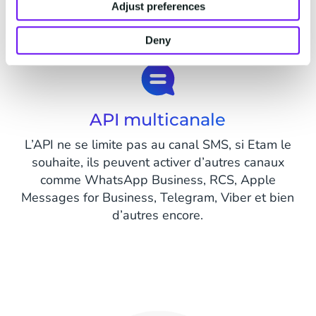
avons 4 data centers en Europe. Notre centre
Adjust preferences
des opérations monitore l’ensemble des activités
et offre une assistance 24h/24 et 7j/7.
Deny
API multicanale
L’API ne se limite pas au canal SMS, si Etam le
souhaite, ils peuvent activer d’autres canaux
comme WhatsApp Business, RCS, Apple
Messages for Business, Telegram, Viber et bien
d’autres encore.