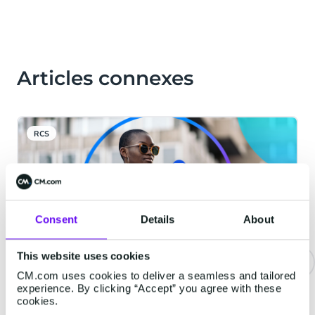
Articles connexes
RCS
Consent
Details
About
This website uses cookies
CM.com uses cookies to deliver a seamless and tailored
RCS for Business : 3 types de
experience. By clicking “Accept” you agree with these
cookies.
messages et 3 cas d'usage