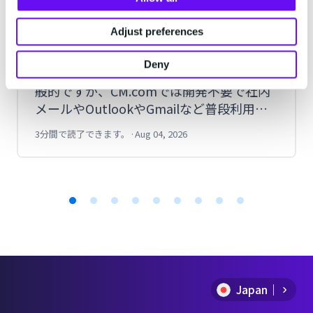
企業がRCSをメールソフトから送信す
る方法とは？実際にOutlookで送信し
Adjust preferences
てみた手順を紹介
Deny
RCSはAPIや管理画面から送信する方法が一
般的ですが、CM.comでは開発不要で社内
メールやOutlookやGmailなど普段利用し
ているメールソフトやPORTERSなどのメ
3分間で読了できます。
·
Aug 04, 2026
ール送信システムからも送信できます。今
回は実際にOutlookからRCSを送信した手
順を紹介します。
Item
1
of
Japan
9