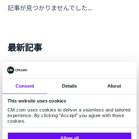
記事が見つかりませんでした...
最新記事
RCS
Consent
Details
About
This website uses cookies
CM.com uses cookies to deliver a seamless and tailored
experience. By clicking “Accept” you agree with these
cookies.
Allow all