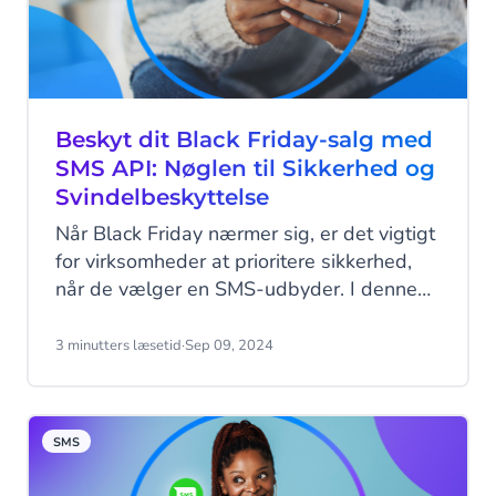
Beskyt dit Black Friday-salg med
SMS API: Nøglen til Sikkerhed og
Svindelbeskyttelse
Når Black Friday nærmer sig, er det vigtigt
for virksomheder at prioritere sikkerhed,
når de vælger en SMS-udbyder. I denne
periode med høj trafik er det afgørende at
forhindre sikkerhedsbrud, uautoriseret
3 minutters læsetid
·
Sep 09, 2024
adgang og svindel for at sikre, at dine
SMS-markedsføringskampagner kører
problemfrit. Her er, hvordan du vælger en
SMS
SMS-udbyder, der kan beskytte din
virksomhed og maksimere dit Black