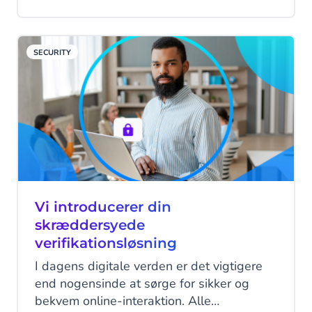
lære og forbedre sig selv for at hjælpe dig
bedst muligt? Det lyder måske som en
drøm (og en urealistisk en af slagsen),
SECURITY
men det er meget tættere på
virkeligheden, end du måske er klar over!
Oplev Agentic AI!
Vi introducerer din
skræddersyede
verifikationsløsning
I dagens digitale verden er det vigtigere
end nogensinde at sørge for sikker og
bekvem online-interaktion. Alle