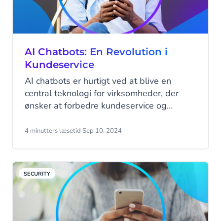
kundeloyaliteten. Kom ikke bagud denne
Black Friday!
AI Chatbots: En Revolution i
Kundeservice
AI chatbots er hurtigt ved at blive en
central teknologi for virksomheder, der
ønsker at forbedre kundeservice og
interaktioner. I denne artikel vil vi se
nærmere på, hvad AI chatbots er, hvordan
4 minutters læsetid
·
Sep 10, 2024
de fungerer, og hvordan de kan forbedre
forretningsprocesser. Samtidig vil vi
fokusere på, hvorfor det er vigtigt at
SECURITY
overveje implementeringen af denne
teknologi i din virksomhed.