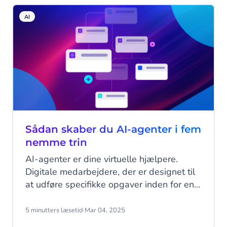
beskytte onlinekonti på: Number Verify.
AI
Sådan skaber du AI-agenter i fem
nemme trin
AI-agenter er dine virtuelle hjælpere.
Digitale medarbejdere, der er designet til
at udføre specifikke opgaver inden for en
Agentic AI-ramme. Hvilken type opgaver?
Stort set alt, hvad du kan komme i tanke
5 minutters læsetid
·
Mar 04, 2025
om: Analysere data, skrive e-mails,