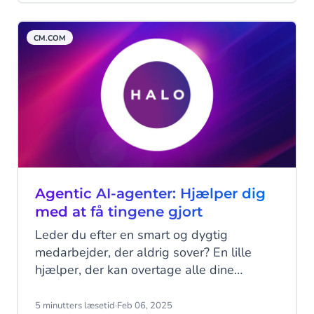
automatisere annullerings- eller
fornyelsesprocesser, oprette billetter og
CM.COM
så videre og så videre. Men hvordan
skaber man disse AI-agenter? Lad os vise
dig hvordan.
Agentic AI-agenter: Hjælper dig
med at få tingene gjort
Leder du efter en smart og dygtig
medarbejder, der aldrig sover? En lille
hjælper, der kan overtage alle dine
trivielle og gentagne opgaver for at gøre
dit liv lidt lettere? En, der hele tiden vil
5 minutters læsetid
·
Feb 06, 2025