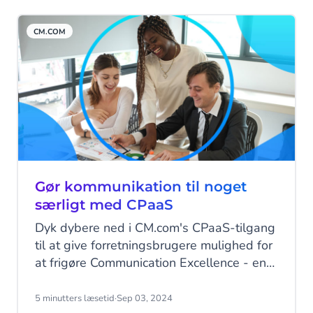
SMS API kan du sende hurtige, personlige
og målrettede beskeder, der bliver set.
CM.COM
Gør kommunikation til noget
særligt med CPaaS
Dyk dybere ned i CM.com's CPaaS-tilgang
til at give forretningsbrugere mulighed for
at frigøre Communication Excellence - en
gæsteartikel af Quadrant Knowledge
Solutions, et globalt rådgivnings- og
5 minutters læsetid
·
Sep 03, 2024