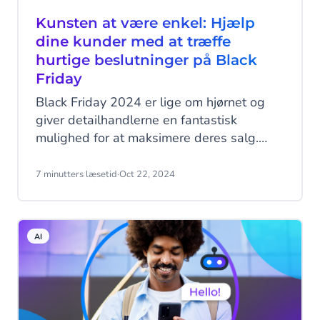
Kunsten at være enkel: Hjælp
dine kunder med at træffe
hurtige beslutninger på Black
Friday
Black Friday 2024 er lige om hjørnet og
giver detailhandlerne en fantastisk
mulighed for at maksimere deres salg.
Men det er ikke let at skille sig ud i sådan
en konkurrencepræget begivenhed.
7 minutters læsetid
·
Oct 22, 2024
Forbrugerne forventer attraktive tilbud,
hurtige leverancer og kundesupport i
topklasse. I denne artikel viser vi dig,
AI
hvordan du kan forenkle købsprocessen
under Black Friday ved at optimere alt fra
kampagner til logistik og 24/7
kundeservice. Opdag de bedste strategier
til at sikre en problemfri oplevelse og øge