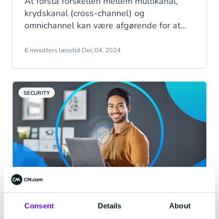
At forstå forskellen mellem multikanal,
krydskanal (cross-channel) og
omnichannel kan være afgørende for at
skabe en vellykket
kommunikationsstrategi, der forbedrer
6 minutters læsetid
·
Dec 04, 2024
kundeoplevelsen. Mens alle tre strategier
involverer flere kanaler, varierer graden af
integration og samarbejde mellem dem.
SECURITY
Verifikation som en service:
Consent
Details
About
Hvorfor det er tid til at gentænke