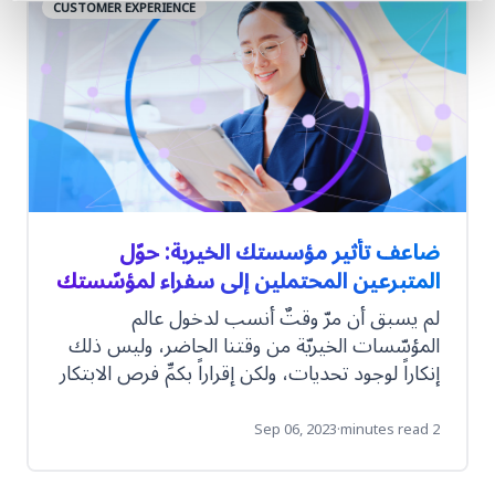
CUSTOMER EXPERIENCE
الخضراء؟
ضاعف تأثير مؤسستك الخيرية: حوّل
المتبرعين المحتملين إلى سفراء لمؤسّستك
لم يسبق أن مرّ وقتٌ أنسب لدخول عالم
المؤسّسات الخيريّة من وقتنا الحاضر، وليس ذلك
إنكاراً لوجود تحديات، ولكن إقراراً بكمِّ فرص الابتكار
الهائل. على سبيل المثال، بالرغم من أن جائحة
كوفيد-19 أثّرت بعض الشيء على قدرة مجموعاتٍ
Sep 06, 2023
·
2 minutes read
من الأفراد على دعم القضايا المهمّة، إلّا أنها مثّلت
في الوقت ذاته دافعاً قوياً للمؤسّسات الخيريّة نحو