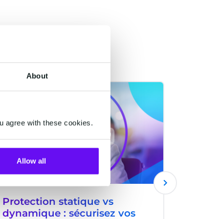
About
RCS
RCS
u agree with these cookies.
Allow all
Protection statique vs
E-Com
dynamique : sécurisez vos
intég