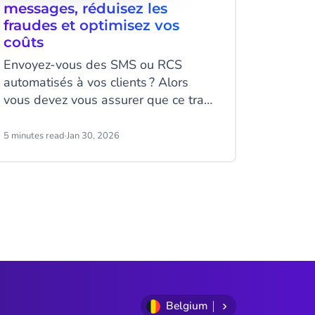
messages, réduisez les
Ecosy
fraudes et optimisez vos
Parmi n
coûts
commerc
Envoyez-vous des SMS ou RCS
pour op
automatisés à vos clients ? Alors
améliore
vous devez vous assurer que ce trafic
leurs c
est sûr et efficace. Quand vous
égalem
envoyez des codes à grande échelle,
entrepr
5 minutes read
·
Jan 30, 2026
7 minutes
il est crucial de bloquer le trafic
leur fa
frauduleux sans pénaliser vos vrais
élément
utilisateurs. Et évidemment, vous ne
solutio
voulez pas payer pour des messages
agent c
fictifs. La solution ? La protection
à cette 
statique et dynamique.
Belgium