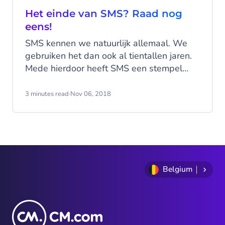
Het einde van SMS? Raad nog
eens!
SMS kennen we natuurlijk allemaal. We
gebruiken het dan ook al tientallen jaren.
Mede hierdoor heeft SMS een stempel
gekregen als ‘oubollig’. Maar niets is
minder waar. In een vernieuwde vorm zal
3 minutes read
·
Nov 06, 2018
SMS de manier van communiceren
drastisch veranderen. Deze nieuwe vorm
heet RCS (Rich Communication Services)
en voegt rijke content toe aan SM. Dit stelt
jou in staat om de klantverwachting te
overtreffen. Lees hier hoe je dat voor
Belgium
elkaar krijgt.