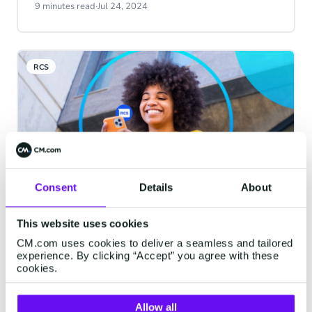
klantcommunicatie? Dan zul je de termen
9 minutes read
·
Jul 24, 2024
WhatsApp Business messaging en RCS
Business messaging al veel hebben
gehoord. Maar welke functies hebben
RCS
beide kanalen? Wat onderscheidt ze van
elkaar? En nog belangrijker: welk kanaal is
het meest geschikt voor jouw bedrijf?
Laten we het uitzoeken!
Consent
Details
About
Universele messaging met RCS
This website uses cookies
op iOS
CM.com uses cookies to deliver a seamless and tailored
experience. By clicking “Accept” you agree with these
RCS is een van de nieuwe sterren van de
cookies.
messaging wereld. Het combineert de
betrouwbaarheid van het SMS-netwerk
Allow all