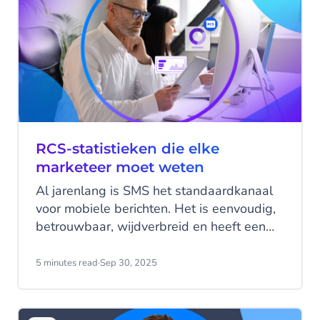
RCS-statistieken die elke
marketeer moet weten
Al jarenlang is SMS het standaardkanaal
voor mobiele berichten. Het is eenvoudig,
betrouwbaar, wijdverbreid en heeft een
aantal goede benchmarkstatistieken. Maar
in een wereld waarin consumenten meer
5 minutes read
·
Sep 30, 2025
interactieve, app-achtige ervaringen
verwachten, begint traditionele SMS
achterhaald te raken. Daar komt onder