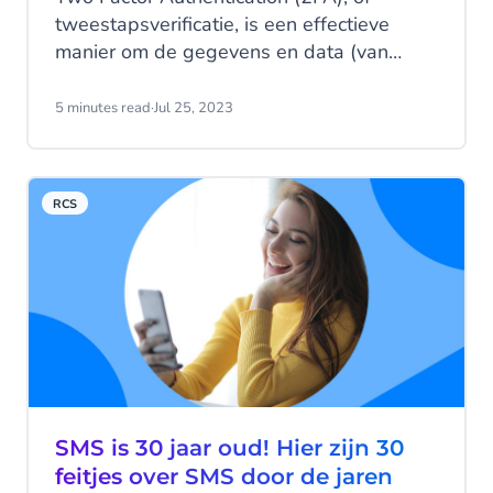
tweestapsverificatie, is een effectieve
manier om de gegevens en data (van
klanten) te beschermen. Maar hoe stel je
2FA in? En welke messaging kanalen
5 minutes read
·
Jul 25, 2023
kunnen worden gebruikt?
RCS
SMS is 30 jaar oud! Hier zijn 30
feitjes over SMS door de jaren