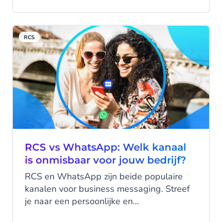
ingewikkeld. Bovendien heeft de branche
een reputatieprobleem - veel
consumenten zien incassobureaus als
RCS
agressief of onbenaderbaar. Maar hoe kun
je incasso's efficiënter, transparanter en
consumentvriendelijker maken?
RCS vs WhatsApp: Welk kanaal
is onmisbaar voor jouw bedrijf?
RCS en WhatsApp zijn beide populaire
kanalen voor business messaging. Streef
je naar een persoonlijke en
conversationele benadering van