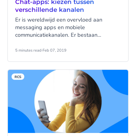
Chat-apps: kiezen tussen
verschillende kanalen
Er is wereldwijd een overvloed aan
messaging apps en mobiele
communicatiekanalen. Er bestaan
verschillende apps, de native apps markt
groeit en ook standaard SMS berichten
5 minutes read
·
Feb 07, 2019
worden nog steeds op grote schaal
gebruikt. In welk kanaal moet je dus
investeren?
RCS