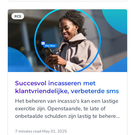
marketing campagnes.
RCS
Succesvol incasseren met
klantvriendelijke, verbeterde sms
Het beheren van incasso's kan een lastige
exercitie zijn. Openstaande, te late of
onbetaalde schulden zijn lastig te beheren
en op te lossen en strenge
(veiligheids)regels maken het werk
7 minutes read
·
May 01, 2025