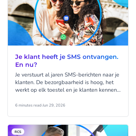
Je klant heeft je SMS ontvangen.
En nu?
Je verstuurt al jaren SMS-berichten naar je
klanten. De bezorgbaarheid is hoog, het
werkt op elk toestel en je klanten kennen
het kanaal. SMS doet wat het moet doen.
Maar hier zit precies het probleem: SMS
6 minutes read
·
Jun 29, 2026
doet, het praat niet terug.
RCS