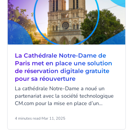
La Cathédrale Notre-Dame de
Paris met en place une solution
de réservation digitale gratuite
pour sa réouverture
La cathédrale Notre-Dame a noué un
partenariat avec la société technologique
CM.com pour la mise en place d’un
système digital de réservation d’un
créneau horaire de visite gratuite, effectif
4 minutes read
·
Mar 11, 2025
depuis la réouverture.