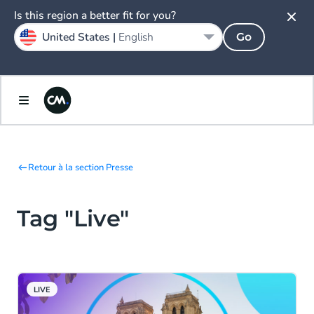
Is this region a better fit for you?
United States |
English
Go
Retour à la section Presse
Tag "Live"
LIVE