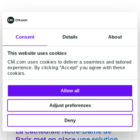
Articles connexes
Consent
Details
About
This website uses cookies
CM.com uses cookies to deliver a seamless and tailored
LIVE
experience. By clicking “Accept” you agree with these
cookies.
Allow all
Adjust preferences
Deny
La Cathédrale Notre-Dame de
Paris met en place une solution