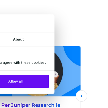
About
LIVE
LIVE
u agree with these cookies.
Allow all
Per Juniper Research le
Super