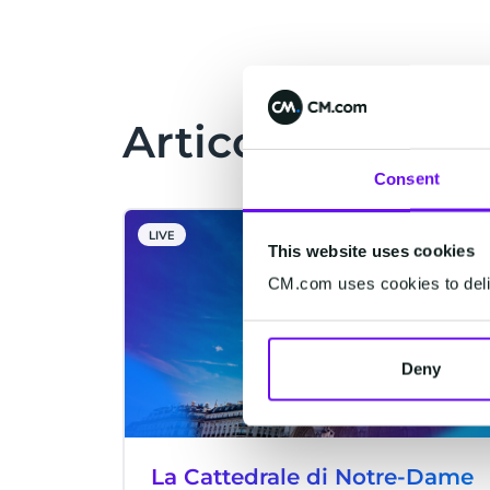
all'incendio del 15 aprile 2019,
Notre-Dame ha finalmente riaperto le
sue porte per accogliere i milioni di
fedeli e visitatori attesi.
Articoli Correlat
Consent
LIVE
This website uses cookies
CM.com uses cookies to deliv
Deny
La Cattedrale di Notre-Dame