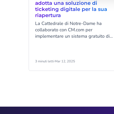
adotta una soluzione di
ticketing digitale per la sua
riapertura
La Cattedrale di Notre-Dame ha
collaborato con CM.com per
implementare un sistema gratuito di
prenotazione digitale a fasce orarie,
attivo sin dalla sua riapertura. Dopo
5 anni di restauro in seguito
all'incendio del 15 aprile 2019,
3 minuti letti
·
Mar 12, 2025
Notre-Dame ha finalmente riaperto le
sue porte per accogliere i milioni di
fedeli e visitatori attesi.
Item
2
of
9