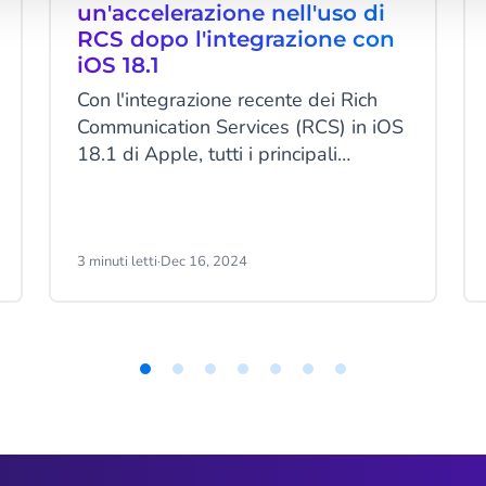
un'accelerazione nell'uso di
RCS dopo l'integrazione con
iOS 18.1
Con l'integrazione recente dei Rich
Communication Services (RCS) in iOS
18.1 di Apple, tutti i principali
produttori supportano ora questa
tecnologia, generando un notevole
aumento nell'uso dei messaggi RCS.
"RCS offre più funzionalità ed è più
3 minuti letti
·
Dec 16, 2024
sicuro, diventando un canale
attraente per la comunicazione con i
clienti," ha dichiarato Jeroen van
Glabbeek, CEO di CM.com. "Mi
aspetto che RCS diventi l'opzione
principale per il contatto con i clienti."