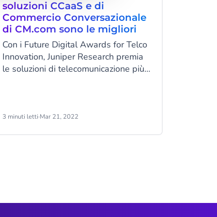
soluzioni CCaaS e di
portan
Commercio Conversazionale
su W
di CM.com sono le migliori
CM.com 
Con i Future Digital Awards for Telco
grazie a
Innovation, Juniper Research premia
azienda
le soluzioni di telecomunicazione più
innovative e di grande impatto.
3 minuti letti
·
Mar 21, 2022
3 minuti le