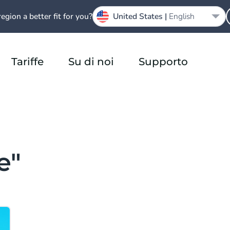
region a better fit for you?
United States |
English
Tariffe
Su di noi
Supporto
e"