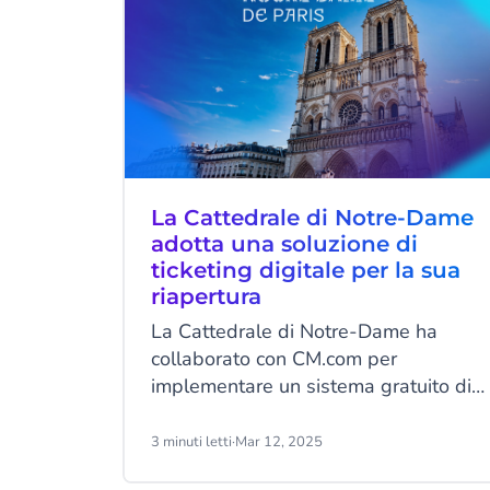
La Cattedrale di Notre-Dame
adotta una soluzione di
ticketing digitale per la sua
riapertura
La Cattedrale di Notre-Dame ha
collaborato con CM.com per
implementare un sistema gratuito di
prenotazione digitale a fasce orarie,
attivo sin dalla sua riapertura. Dopo
3 minuti letti
·
Mar 12, 2025
5 anni di restauro in seguito