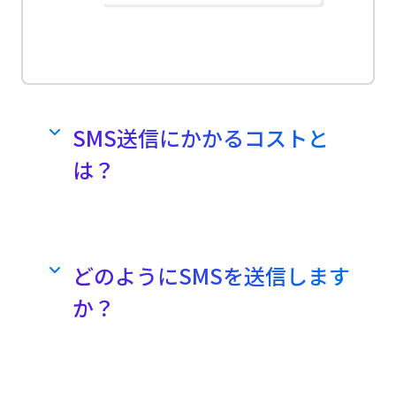
SMS送信にかかるコストと
は？
CM.comのSMS送信サービスは国内
11円/1通70文字です。
CM.comは、11円/1通70文字（日本国
どのようにSMSを送信します
内）で提供しており、1件あたり最大全
か？
角670文字（半角1530文字）までを1回
の送信で可能です。
1.オンライン管理画面、2.メール機
また海外SMS配信の場合、各国で配信
能からの配信、3.API連携
料や手続きが発生することもあります