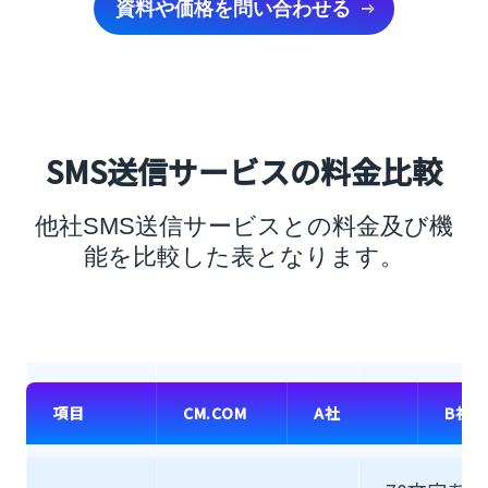
資料や価格を問い合わせる
SMS送信サービスの料金比較
他社SMS送信サービスとの料金及び機
能を比較した表となります。
初期費用有
0円
初期費用
項目
CM.COM
A社
B社
り