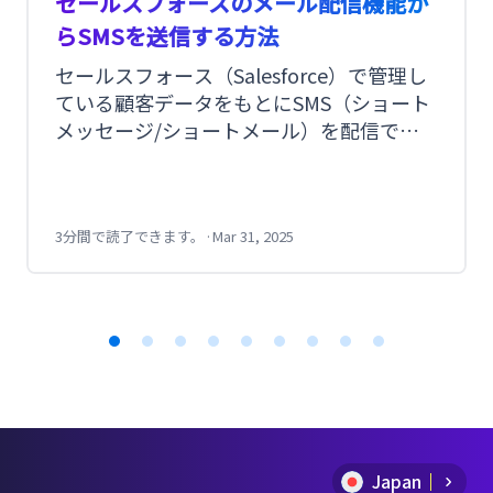
セールスフォースのメール配信機能か
らSMSを送信する方法
セールスフォース（Salesforce）で管理し
ている顧客データをもとにSMS（ショート
メッセージ/ショートメール）を配信でき
たら便利ですよね。 しかし、セールスフォ
ースのプラットフォームからSMSを配信す
るにはAPI連携かappexchangeの利用で開
発の手間がかかります。 CM.comのメール
3分間で読了できます。
·
Mar 31, 2025
配信機能からSMSを送信できるMail SMSを
利用することで、特段な開発を必要とせず
にメールと同じ手順でSMSが送信できま
す。 今回は、セールスフォースを活用して
Item
SMSを簡単に送る方法をご紹介します。
1
of
Japan