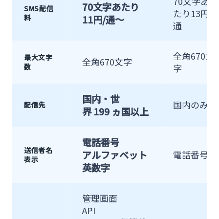
70文字あ
70文字あたり
SMS配信
たり13円/
料
11円/通〜
通
全角670文
最大文字
全角670文字
数
字
国内・世
国内のみ
配信先
界 199 ヵ国以上
電話番号
送信者名
アルファベット
電話番号
表示
英数字
管理画面
API