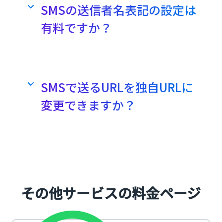
ので、海外に送信する場合は具体的な
一般のSMS配信ベンダーが提供する管
SMSの送信者名表記の設定は
配信国名を弊社担当にお知らせくださ
理画面やAPIでの提供のほか、弊社の場
いませ。
有料ですか？
合、メールアドレス形式で配信できる
なお、送信失敗・成功にかかわらず課
Mail SMS
も提供しています。
金されますので、その点においてはご
いいえ、無料です。
SMSを送るメールアドレス/ドメインを
了承ください。
登録いただくだけで、普段使っている
SMSの送信者名表記の設定は無料で
メールソフトからSMSを配信できま
海外SMS配信サービスについて知
す。CM.comの場合、3-11桁のアルフ
SMSで送るURLを独自URLに
る
す。
ァベット英数字と電話番号表記のいず
変更できますか？
れかを設定することができます。
有料オプションに加入することで
変更できます。
独自URLオプションに申し込みいただ
くことで、貴社独自のURLでSMS送信
が可能になります。
その他サービスの料金ページ