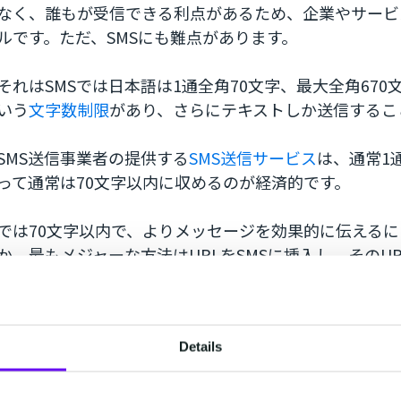
なく、誰もが受信できる利点があるため、企業やサービ
ルです。ただ、SMSにも難点があります。
それはSMSでは日本語は1通全角70文字、最大全角67
いう
文字数制限
があり、さらにテキストしか送信するこ
SMS送信事業者の提供する
SMS送信サービス
は、通常1
って通常は70文字以内に収めるのが経済的です。
では70文字以内で、よりメッセージを効果的に伝える
か。最もメジャーな方法はURLをSMSに挿入し、そのU
れたり、画像や動画などリッチなコンテンツを掲載する
関連リンク
SMSの既読はわかる？ショートメールで既読確認
Details
パソコンからSMSを送信する方法やメリット、注