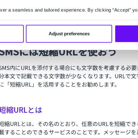
SMSが届かない？ショートメッセージが送れない
SMSで写真は送れない？iPhoneやAndroidか
er a seamless and tailored experience. By clicking “Accept” yo
Adjust preferences
SMSには短縮URLを使おう
SMS内にURLを添付する場合にも文字数を考慮する必要
分本文で記載できる文字数が少なくなります。URLで
に「短縮URL」を活用することをお勧めします。
短縮URLとは
短縮URLとは、その名のとおり、任意のURLを短縮で
載することのできるサービスのことです。メッセージを