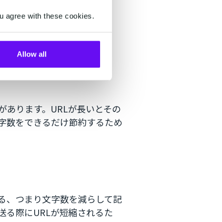
原因や解決策を紹介
ら画像送信できる方法を解説
u agree with these cookies.
Allow all
があります。URLが長いとその
文字数をできるだけ節約するため
きる、つまり文字数を減らして記
送る際にURLが短縮されるた