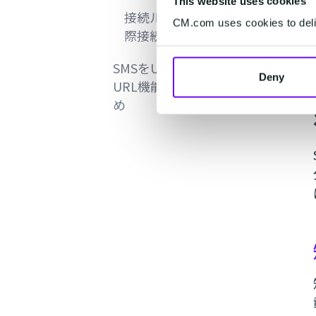
This website uses cookies
接続ルートは国内直収接続と国
CM.com uses cookies to deliv
際接続網の両方の用意があるか
SMSをURL付きで送るなら短縮
Deny
URL機能付きのCM.comがおすす
め