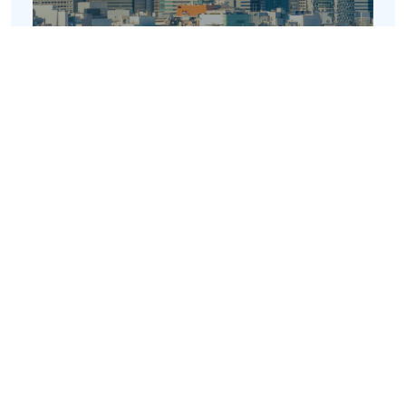
Tokyo
3F/5F/6F Tobu Building, 6-28-9 Jingumae
Shibuya-ku
150-0001 Tokyo
+81 03 6892 4177
View in Google Maps
阿拉伯联合酋长国