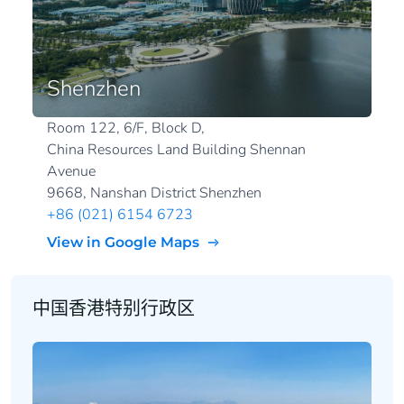
Shenzhen
Room 122, 6/F, Block D,
China Resources Land Building Shennan
Avenue
9668, Nanshan District Shenzhen
+86 (021) 6154 6723
View in Google Maps
中国香港特别行政区