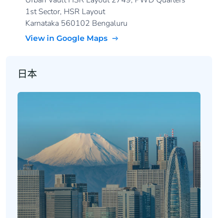
Urban Vault HSR Layout 2749, PWD Quarters
1st Sector, HSR Layout
Karnataka 560102 Bengaluru
View in Google Maps
日本