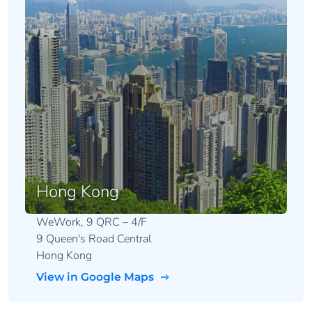
Hong Kong
WeWork, 9 QRC – 4/F
9 Queen's Road Central
Hong Kong
View in Google Maps