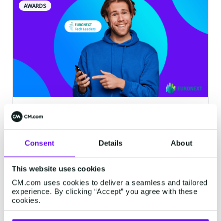
AWARDS
اختيرت منصة CM.com في مبادرة
Euronext Tech Leader
تم اختيار منصة CM.com الرائدة عالميًا في مجال
Consent
Details
About
البرمجيات السحابية الداعمة للتجارة القائمة على
الحوار للمشاركة في مبادرة Euronext Tech
This website uses cookies
Leaders
CM.com uses cookies to deliver a seamless and tailored
experience. By clicking “Accept” you agree with these
Jun 06, 2022
·
2 minutes read
cookies.