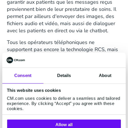
garantir aux patients que les messages reçus
proviennent bien de leur prestataire de soins. Il
permet par ailleurs d'envoyer des images, des
fichiers audio et vidéo, mais aussi de dialoguer
avec les patients en direct ou via le chatbot.
Tous les opérateurs téléphoniques ne
supportent pas encore la technologie RCS, mais
ce n’est pas un obstacle aux yeux de Jobbe van
Nuenen. « Les patients qui ne peuvent recevoir le
RCS reçoivent tout simplement des SMS et
Consent
Details
About
restent en communication avec nous si
nécessaire. En attendant la démocratisation des
This website uses cookies
RCS, notre hôpital peut continuer à innover et
CM.com uses cookies to deliver a seamless and tailored
profite d'une croissance organique grâce à cette
experience. By clicking “Accept” you agree with these
technologie. »
cookies.
Allow all