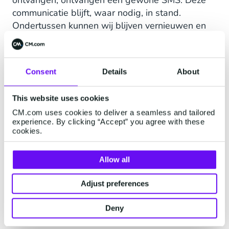
communicatie blijft, waar nodig, in stand.
Ondertussen kunnen wij blijven vernieuwen en
naarmate RCS gemeengoed wordt, zijn wij als
ziekenhuis organisch met de techniek
meegegroeid.”
Consent
Details
About
This website uses cookies
Patiënten ondersteunen in
CM.com uses cookies to deliver a seamless and tailored
experience. By clicking “Accept” you agree with these
hun zorgproces
cookies.
Amphia ziet RCS als een communicatiekanaal
Allow all
dat het logistieke en operationele zorgproces
optimaliseert. Denk hierbij aan een rechtstreekse
Adjust preferences
koppeling met het patiënten portaal mijnAmphia
voor afspraken en notificaties of het verzenden
Deny
van (route)informatie.