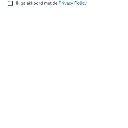
Ik ga akkoord met de
Privacy Policy
Verstuur
Netherlands
Privacy Statement
Algemene voorwaarden
Cookie Policy
Sitemap
Investor Relations