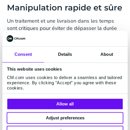
Manipulation rapide et sûre
Un traitement et une livraison dans les temps
sont critiques pour éviter de dépasser la durée
autorisée du stationnement et la possibilité
d’avoir à payer une amende. Novak croit au
caractère urgent que donne le message SMS. Il a
Consent
Details
About
également été lancé un service de paiement par
SMS supplémentaire lorsque les propriétaires de
This website uses cookies
bateaux paient pour leur amarrage.
CM.com uses cookies to deliver a seamless and tailored
La plateforme SMS de CM envoie les messages
experience. By clicking “Accept” you agree with these
cookies.
d’une manière sûre, rapide avec un rayonnement
mondial via une API simple, facile et conviviale.
Allow all
Adjust preferences